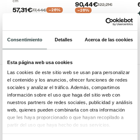
cm
90,44€
122,21€
57,31€
77,44€
−26%
−26%
(23)
(17)
Consentimiento
Detalles
Acerca de las cookies
Esta página web usa cookies
Las cookies de este sitio web se usan para personalizar
Todo Muebles de baño
el contenido y los anuncios, ofrecer funciones de redes
sociales y analizar el tráfico. Además, compartimos
Muebles de baño
Lavabos
información sobre el uso que haga del sitio web con
Muebles de baño Modernos
Lavabos modernos
nuestros partners de redes sociales, publicidad y análisis
web, quienes pueden combinarla con otra información
Muebles de baño rústicos y
Lavabos sobre encimera
que les haya proporcionado o que hayan recopilado a
natural
Lavabos baratos
partir del uso que haya hecho de sus servicios.
Muebles de baño vintage y
Lavabos pequeños
neoclásicos
Lavabos a medida