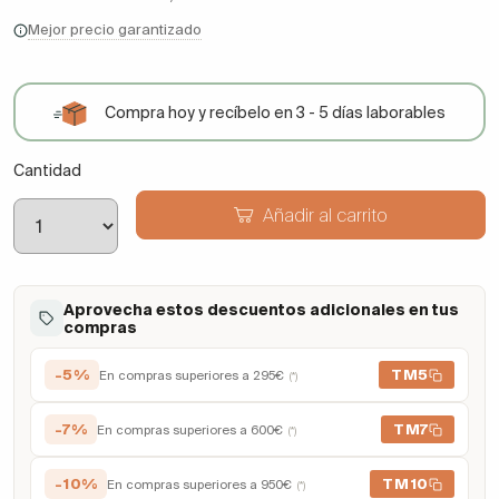
Mejor precio garantizado
Compra hoy y recíbelo en 3 - 5 días laborables
Cantidad
Añadir al carrito
Aprovecha estos descuentos adicionales en tus
compras
-5%
TM5
En compras superiores a 295€
(*)
-7%
TM7
En compras superiores a 600€
(*)
-10%
TM10
En compras superiores a 950€
(*)