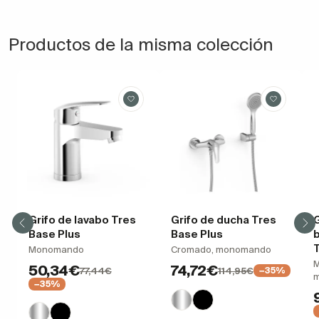
Productos de la misma colección
Grifo de lavabo Tres
Grifo de ducha Tres
G
Base Plus
Base Plus
T
Monomando
Cromado, monomando
M
50,34€
74,72€
77,44€
114,95€
−35%
m
−35%