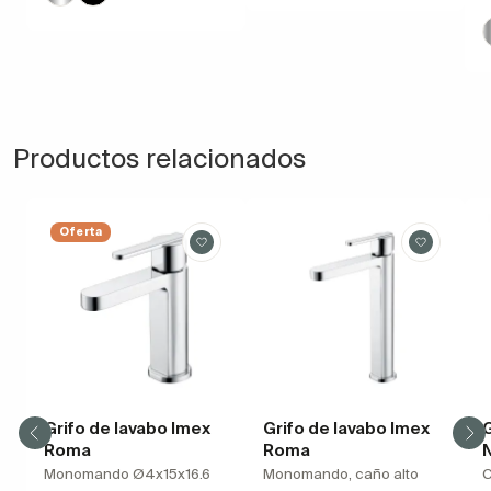
Productos relacionados
Oferta
Grifo de lavabo Imex
Grifo de lavabo Imex
G
Roma
Roma
Monomando Ø4x15x16.6
Monomando, caño alto
C