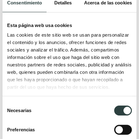
Todo Muebles de baño
Consentimiento
Detalles
Acerca de las cookies
Muebles de baño
Lavabos
Esta página web usa cookies
Muebles de baño Modernos
Lavabos modernos
Las cookies de este sitio web se usan para personalizar
Muebles de baño rústicos y
Lavabos sobre encimera
el contenido y los anuncios, ofrecer funciones de redes
natural
Lavabos baratos
sociales y analizar el tráfico. Además, compartimos
Muebles de baño vintage y
Lavabos pequeños
información sobre el uso que haga del sitio web con
neoclásicos
Lavabos a medida
nuestros partners de redes sociales, publicidad y análisis
web, quienes pueden combinarla con otra información
Mueble de baño de madera
Lavabos pedestal
que les haya proporcionado o que hayan recopilado a
Muebles de baño Salgar
Lavabos encastrados
partir del uso que haya hecho de sus servicios.
Muebles de baño fondo
Lavabos suspendidos
reducido
Lavabos dobles
Selección
Muebles de baño
Necesarias
de
consentimiento
suspendidos
Muebles de baño
Preferencias
económicos