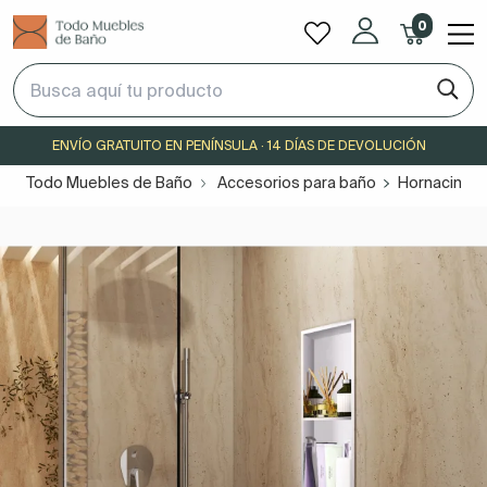
0
ENVÍO GRATUITO EN PENÍNSULA · 14 DÍAS DE DEVOLUCIÓN
Todo Muebles de Baño
Accesorios para baño
Hornacinas 