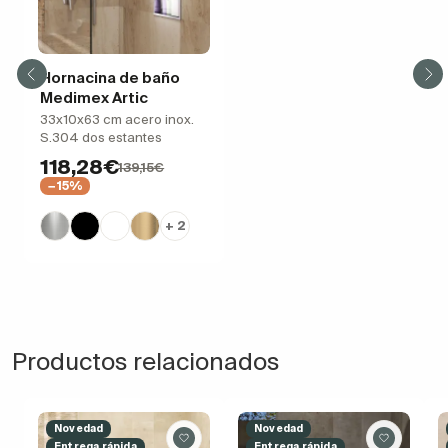
Hornacina de baño
Medimex Artic
33x10x63 cm acero inox.
S.304 dos estantes
118,28€
139,15€
−15%
+ 2
Productos relacionados
Novedad
Novedad
Entrega rápida
Entrega rápida