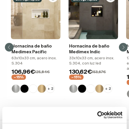
Hornacina de baño
Hornacina de baño
Medimex Pacific
Medimex Indic
63x10x33 cm, acero inox.
33x10x33 cm, acero inox.
1
S.304
S.304, con luz led
e
a
106,96€
130,62€
125,84€
153,67€
−15%
−15%
+ 2
+ 2