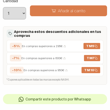
Cantidad
Añadir al carrito
Aprovecha estos descuentos adicionales en tus
compras
-5%
TM5
En compras superiores a 295€
(*)
-7%
TM7
En compras superiores a 600€
(*)
-10%
TM10
En compras superiores a 950€
(*)
* Cupones aplicables en todas las marcas excepto NASHI.
Compartir este producto por Whatsapp