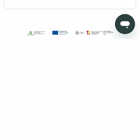
Copyright © 2026 Todo Muebles de Baño - Todos los derechos
reservados. Madrid. Oficinas sin atención al cliente. Calle
Pensamiento, 27. 28020. Granada. Oficinas sin atención al
cliente. Av. Fernando de los ríos 11 , portal 1, 1º Oficina 5 18100
Armilla (Granada)
Aviso legal
Protección de datos
Política de cookies
Condiciones de venta
Métodos de pago
Política de devolución
Mapa Web