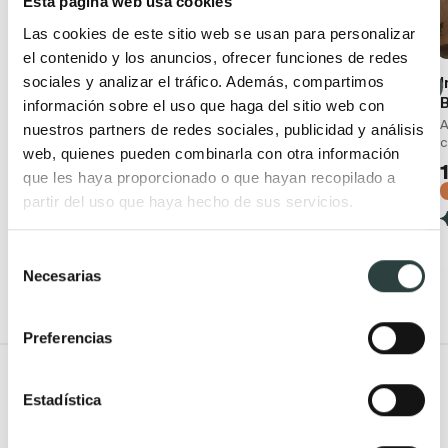
Esta página web usa cookies
Las cookies de este sitio web se usan para personalizar
el contenido y los anuncios, ofrecer funciones de redes
sociales y analizar el tráfico. Además, compartimos
Pack inodoro + bidé
Inodoro compacto
Roc Bruntec
Bruntec Roundy
información sobre el uso que haga del sitio web con
Al suelo, Rimless con tapa
A suelo tornado tapa
A
nuestros partners de redes sociales, publicidad y análisis
amortiguada
amortiguada extra slim
c
web, quienes pueden combinarla con otra información
249,63€
195,00€
406,56€
286,77€
que les haya proporcionado o que hayan recopilado a
−39%
−32%
partir del uso que haya hecho de sus servicios.
(7)
(3)
Selección
Necesarias
de
consentimiento
Preferencias
Todo Muebles de baño
Estadística
Muebles de baño
Lavabos