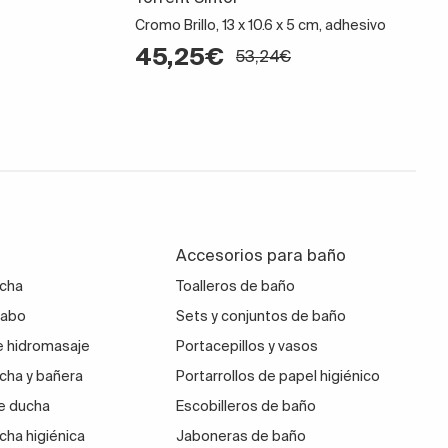
Cromo Brillo, 13 x 10.6 x 5 cm, adhesivo
45,25€
53,24€
Accesorios para baño
ucha
Toalleros de baño
vabo
Sets y conjuntos de baño
 hidromasaje
Portacepillos y vasos
cha y bañera
Portarrollos de papel higiénico
e ducha
Escobilleros de baño
cha higiénica
Jaboneras de baño