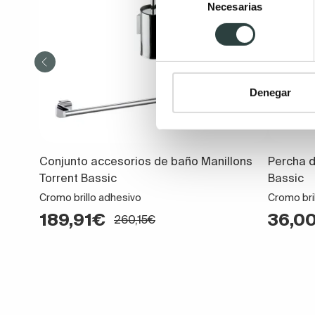
Necesarias
de
consentimiento
Denegar
Conjunto accesorios de baño Manillons
Percha d
Torrent Bassic
Bassic
Cromo brillo adhesivo
Cromo bril
189,91€
36,0
260,15€