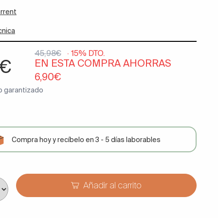
orrent
cnica
45,98€
· 15% DTO.
8€
EN ESTA COMPRA AHORRAS
6,90€
o garantizado
Compra hoy y recíbelo en 3 - 5 días laborables
Añadir al carrito