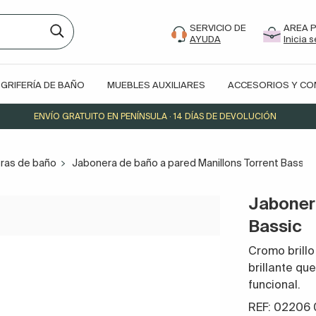
SERVICIO DE
AREA 
AYUDA
Inicia 
GRIFERÍA DE BAÑO
MUEBLES AUXILIARES
ACCESORIOS Y C
ENVÍO GRATUITO EN PENÍNSULA · 14 DÍAS DE DEVOLUCIÓN
ras de baño
Jabonera de baño a pared Manillons Torrent Bassic
Jabonera
Bassic
Cromo brillo 
brillante qu
funcional.
REF: 02206