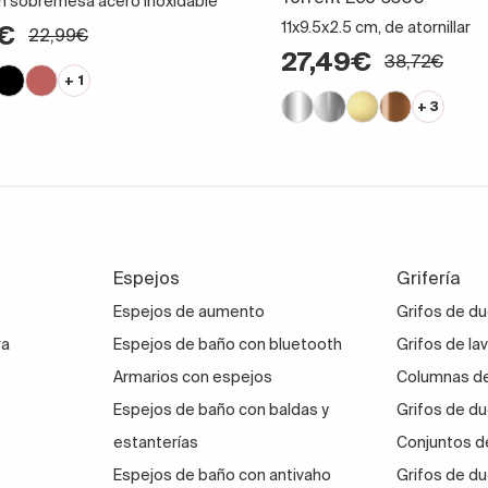
m sobremesa acero inoxidable
11x9.5x2.5 cm, de atornillar
3€
22,99€
27,49€
38,72€
+ 1
+ 3
Espejos
Grifería
Espejos de aumento
Grifos de d
ra
Espejos de baño con bluetooth
Grifos de la
Armarios con espejos
Columnas de
Espejos de baño con baldas y
Grifos de du
estanterías
Conjuntos d
Espejos de baño con antivaho
Grifos de du