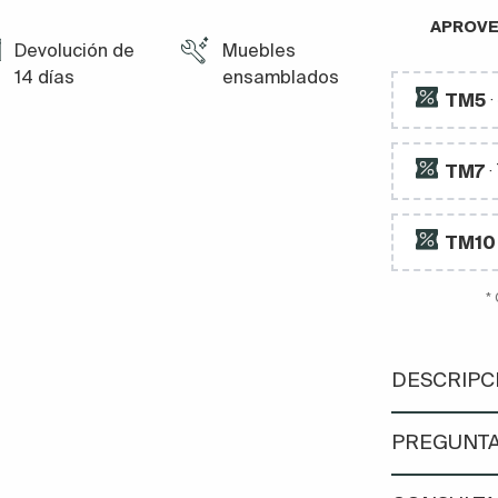
APROVE
Devolución de
Muebles
14 días
ensamblados
TM5
TM7
·
TM10
*
DESCRIPC
PREGUNTA