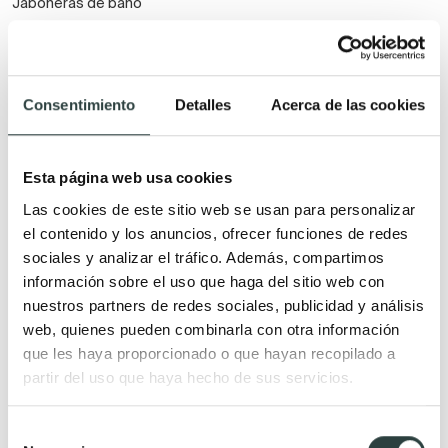
Jaboneras de baño
Escobilleros y portarrollos de
pie
Consentimiento
Detalles
Acerca de las cookies
Marcas
Ofertas
Salgar
Ofertas
Esta página web usa cookies
Visobath
Black Friday
Las cookies de este sitio web se usan para personalizar
Imex
Pago fraccionado
el contenido y los anuncios, ofrecer funciones de redes
Coycama
sociales y analizar el tráfico. Además, compartimos
información sobre el uso que haga del sitio web con
Creaciones Campoaras
nuestros partners de redes sociales, publicidad y análisis
Avila Dos
web, quienes pueden combinarla con otra información
Royo Group
que les haya proporcionado o que hayan recopilado a
Cosmic
partir del uso que haya hecho de sus servicios.
Ledimex
Selección