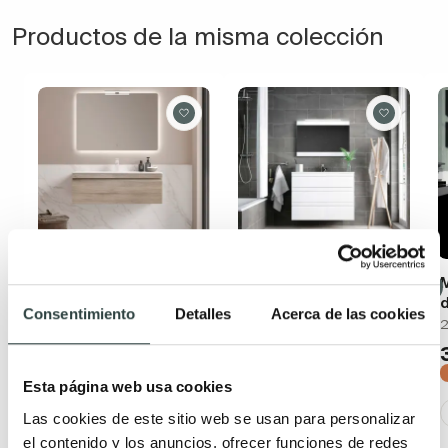
Productos de la misma colección
Mueble de baño Avila
Mueble de baño Avila
M
dos Natalia
dos Natalia
d
Consentimiento
Detalles
Acerca de las cookies
1 cajón suspendido
3 cajones, suspendido
2
235,46€
443,39€
290,69€
547,40€
−19%
−19%
Esta página web usa cookies
Las cookies de este sitio web se usan para personalizar
el contenido y los anuncios, ofrecer funciones de redes