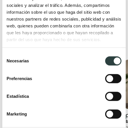
sociales y analizar el tráfico. Además, compartimos
información sobre el uso que haga del sitio web con
nuestros partners de redes sociales, publicidad y análisis
web, quienes pueden combinarla con otra información
que les haya proporcionado o que hayan recopilado a
partir del uso que haya hecho de sus servicios.
Productos relacionados
Selección
Necesarias
de
Oferta
Oferta
consentimiento
Preferencias
Estadística
Marketing
Conjunto mueble de
Mueble de baño con
baño moderno
encimera de madera
Bruntec Boston
Bruntec Coban
3