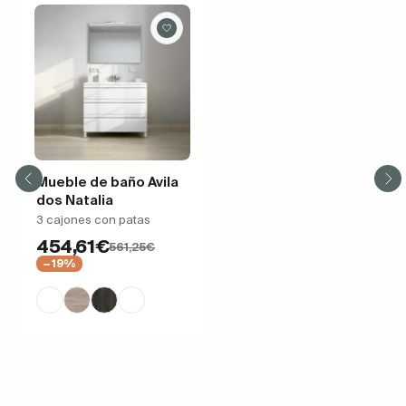
Mueble de baño Avila
dos Natalia
3 cajones con patas
454,61€
561,25€
−19%