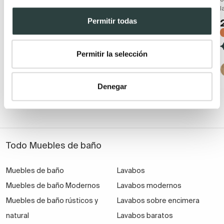
l
Suspendido con lavabo
2 cajones + 1 puerta,
cerámico y 2 cajones con
suspendido
Permitir todas
cierre amortiguado
229,56€
337,59€
199,43€
297,66€
−32%
−33%
Permitir la selección
(40)
(57)
Denegar
+ 1
Todo Muebles de baño
Muebles de baño
Lavabos
Muebles de baño Modernos
Lavabos modernos
Muebles de baño rústicos y
Lavabos sobre encimera
natural
Lavabos baratos