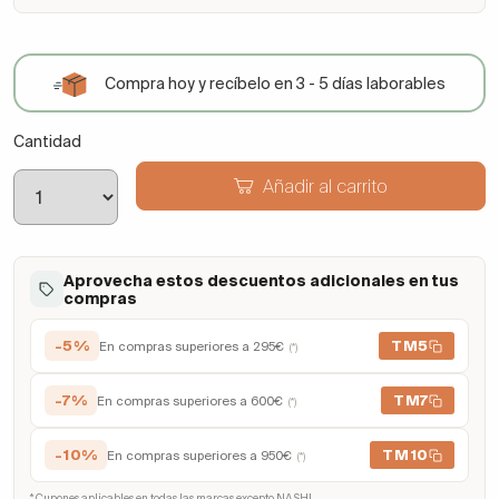
Compra hoy y recíbelo en 3 - 5 días laborables
Cantidad
Añadir al carrito
Aprovecha estos descuentos adicionales en tus
compras
-5%
TM5
En compras superiores a 295€
(*)
-7%
TM7
En compras superiores a 600€
(*)
-10%
TM10
En compras superiores a 950€
(*)
* Cupones aplicables en todas las marcas excepto NASHI.