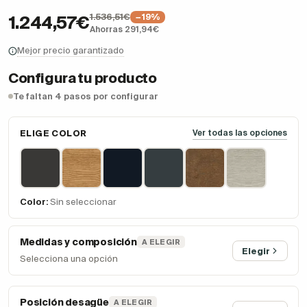
1.536,51€
−19%
1.244,57€
Ahorras 291,94€
Mejor precio garantizado
Configura tu producto
Te faltan 4 pasos por configurar
ELIGE COLOR
Ver todas las opciones
Color:
Sin seleccionar
Medidas y composición
A ELEGIR
Elegir
Selecciona una opción
Posición desagüe
A ELEGIR