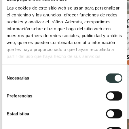
Las cookies de este sitio web se usan para personalizar
el contenido y los anuncios, ofrecer funciones de redes
Mueble de baño con
Conjunto mueble de
sociales y analizar el tráfico. Además, compartimos
encimera hidrófuga
baño Avila Dos Novus
b
información sobre el uso que haga del sitio web con
Avila Dos Novus
2 cajones, suspendido con
1
nuestros partners de redes sociales, publicidad y análisis
lavabo Plus de cerámica y
s
2 cajones con diferentes
web, quienes pueden combinarla con otra información
dos tiradores a elegir
P
tiradores
t
que les haya proporcionado o que hayan recopilado a
644,91€
626,28€
796,18€
773,19€
partir del uso que haya hecho de sus servicios.
−19%
−19%
+ 18
+ 41
Selección
Necesarias
de
consentimiento
Preferencias
Productos relacionados
Estadística
Oferta