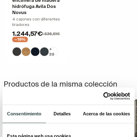
encimera de madera
hidrófuga Avila Dos
Novus
4 cajones con diferentes
tiradores
1.244,57€
1.536,51€
−19%
+
39
Productos de la misma colección
Consentimiento
Detalles
Acerca de las cookies
Esta página web usa cookies