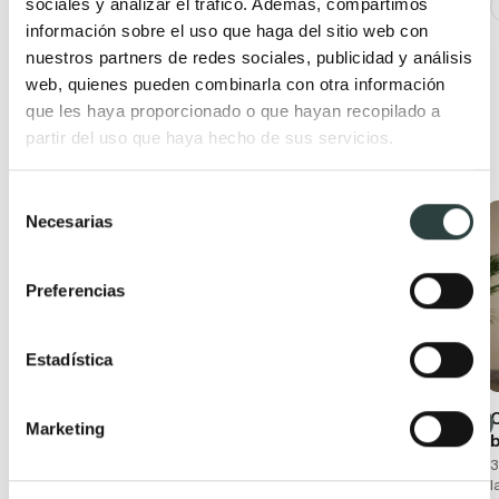
sociales y analizar el tráfico. Además, compartimos
+ 1
información sobre el uso que haga del sitio web con
nuestros partners de redes sociales, publicidad y análisis
web, quienes pueden combinarla con otra información
que les haya proporcionado o que hayan recopilado a
partir del uso que haya hecho de sus servicios.
Productos relacionados
Selección
Necesarias
Oferta
Oferta
de
consentimiento
Preferencias
Estadística
Conjunto mueble de
Mueble de baño con
Marketing
baño moderno
encimera de madera
Bruntec Boston
Bruntec Coban
3
l
Suspendido con lavabo
2 cajones + 1 puerta,