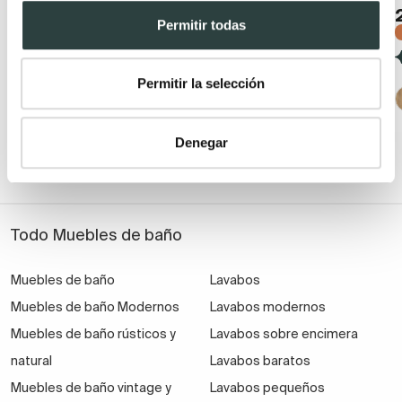
cerámico y 2 cajones con
suspendido
cierre amortiguado
Permitir todas
229,56€
337,59€
199,43€
297,66€
−32%
−33%
(40)
Permitir la selección
(57)
+ 1
Denegar
Todo Muebles de baño
Muebles de baño
Lavabos
Muebles de baño Modernos
Lavabos modernos
Muebles de baño rústicos y
Lavabos sobre encimera
natural
Lavabos baratos
Muebles de baño vintage y
Lavabos pequeños