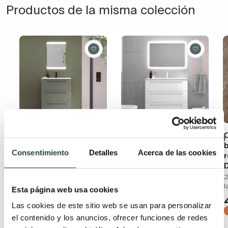
Productos de la misma colección
Conjunto mueble de
Conjunto mueble de
baño de fondo
baño Avila Dos Paris
Consentimiento
Detalles
Acerca de las cookies
reducido 39 cm Avila
r
3 cajones suspendido con
Dos Paris
D
lavabo Plus de cerámica
3 cajones suspendido o
2
538,07€
664,29€
con patas, lavabo Plus de
l
Esta página web usa cookies
−19%
cerámica
(2)
Las cookies de este sitio web se usan para personalizar
538,07€
664,29€
el contenido y los anuncios, ofrecer funciones de redes
−19%
+ 1