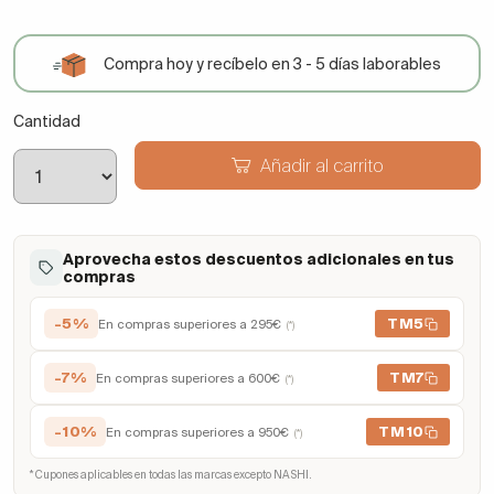
Compra hoy y recíbelo en 3 - 5 días laborables
Cantidad
Añadir al carrito
Aprovecha estos descuentos adicionales en tus
compras
-5%
TM5
En compras superiores a 295€
(*)
-7%
TM7
En compras superiores a 600€
(*)
-10%
TM10
En compras superiores a 950€
(*)
* Cupones aplicables en todas las marcas excepto NASHI.