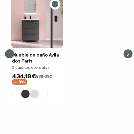
Mueble de baño Avila
dos Paris
3 cajones con patas
434,18€
536,03€
−19%