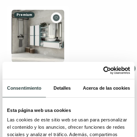
Premium
Mueble de baño con
encimera de madera
Campoaras Aqua
Consentimiento
Detalles
Acerca de las cookies
1 cajón, suspendido, tirador
disponible en varios
colores
294,68€
355,04€
Esta página web usa cookies
−17%
Las cookies de este sitio web se usan para personalizar
(1)
el contenido y los anuncios, ofrecer funciones de redes
sociales y analizar el tráfico. Además, compartimos
+ 14