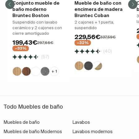
Conjunto mueble de
Mueble de baño con
baño moderno
encimera de madera
Bruntec Boston
Bruntec Coban
3
l
Suspendido con lavabo
2 cajones + 1 puerta,
cerámico y 2 cajones con
suspendido
cierre amortiguado
229,56€
337,59€
199,43€
297,66€
−32%
−33%
(40)
(57)
+ 1
Todo Muebles de baño
Muebles de baño
Lavabos
Muebles de baño Modernos
Lavabos modernos