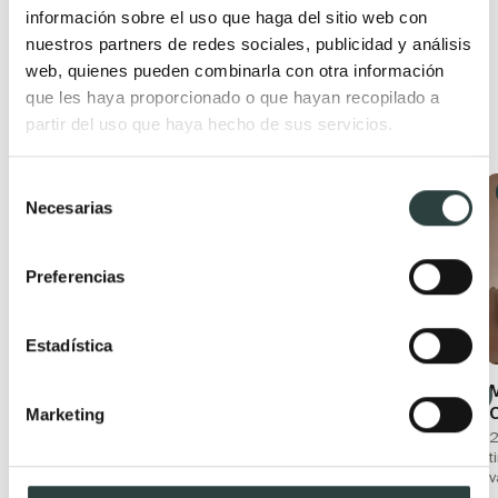
información sobre el uso que haga del sitio web con
nuestros partners de redes sociales, publicidad y análisis
web, quienes pueden combinarla con otra información
que les haya proporcionado o que hayan recopilado a
Productos de la misma colección
partir del uso que haya hecho de sus servicios.
Selección
Premium
Premium
Necesarias
de
consentimiento
Preferencias
Estadística
Columna de baño
Columna de baño
Campoaras Aqua
Campoaras Aqua
Marketing
35x120x26.9cm, 2 puertas,
35x185x32.3.cm, 2
2
suspendida
puertas, con patas
t
v
245,97€
289,73€
292,82€
349,07€