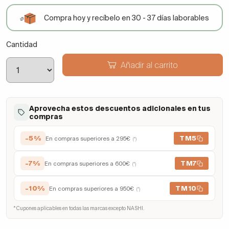
Compra hoy y recíbelo en 30 - 37 días laborables
Cantidad
Añadir al carrito
Aprovecha estos descuentos adicionales en tus
compras
-5%
TM5
En compras superiores a 295€
(*)
-7%
TM7
En compras superiores a 600€
(*)
-10%
TM10
En compras superiores a 950€
(*)
* Cupones aplicables en todas las marcas excepto NASHI.