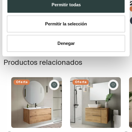
−16%
−17%
Permitir todas
(1)
+ 13
Permitir la selección
+ 17
Denegar
Productos relacionados
Oferta
Oferta