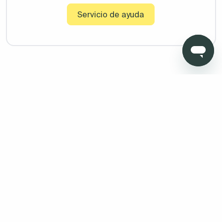
Servicio de ayuda
Copyright © 2026 Todo Muebles de Baño - Todos los derechos
reservados. Madrid. Oficinas sin atención al cliente. Calle
Pensamiento, 27. 28020. Granada. Oficinas sin atención al
cliente. Av. Fernando de los ríos 11 , portal 1, 1º Oficina 5 18100
Armilla (Granada)
Aviso legal
Protección de datos
Política de cookies
Condiciones de venta