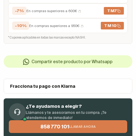
-7%
TM7
En compras superiores a 600€
(*)
-10%
TM10
En compras superiores a 950€
(*)
* Cupones aplicables en todas las marcas excepto NASHI.
Compartir este producto por Whatsapp
Fracciona tu pago con Klarna
¿Te ayudamos a elegir?
Llámanos y te asesoramos en tu compra. ¡Te
atendemos de inmediato!
858 770 101
LLAMAR AHORA