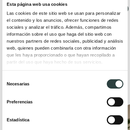
Esta página web usa cookies
Mueble de baño
Campoaras Zeus
Las cookies de este sitio web se usan para personalizar
3 cajones, con patas
el contenido y los anuncios, ofrecer funciones de redes
399,81€
sociales y analizar el tráfico. Además, compartimos
497,27€
−20%
información sobre el uso que haga del sitio web con
nuestros partners de redes sociales, publicidad y análisis
(2)
web, quienes pueden combinarla con otra información
que les haya proporcionado o que hayan recopilado a
+ 14
partir del uso que haya hecho de sus servicios.
Selección
Necesarias
de
Productos relacionados
consentimiento
Preferencias
Oferta
Oferta
Estadística