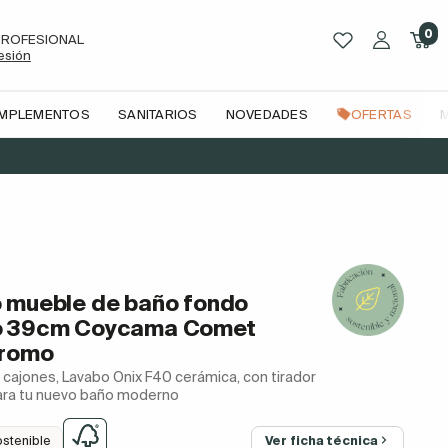
0
PROFESIONAL
sesión
OMPLEMENTOS
SANITARIOS
NOVEDADES
OFERTAS
39cm Coycama Comet tirador cromo
 mueble de baño fondo
o 39cm Coycama Comet
cromo
 cajones, Lavabo Onix F40 cerámica, con tirador
ara tu nuevo baño moderno
ostenible
Ver ficha técnica