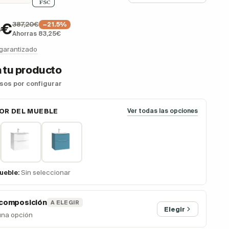
387,20€
5€
−21.5%
Ahorras 83,25€
 garantizado
 tu producto
asos por configurar
OR DEL MUEBLE
Ver todas las opciones
ueble:
Sin seleccionar
 composición
A ELEGIR
Elegir
una opción