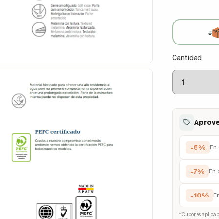
Cantidad
Aprove
-5%
En 
-7%
En 
-10%
E
* Cupones aplicab