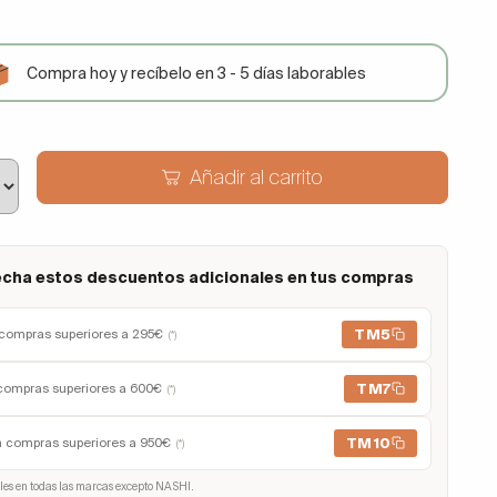
Compra hoy y recíbelo en 3 - 5 días laborables
Añadir al carrito
cha estos descuentos adicionales en tus compras
TM5
compras superiores a 295€
(*)
TM7
compras superiores a 600€
(*)
TM10
n compras superiores a 950€
(*)
les en todas las marcas excepto NASHI.