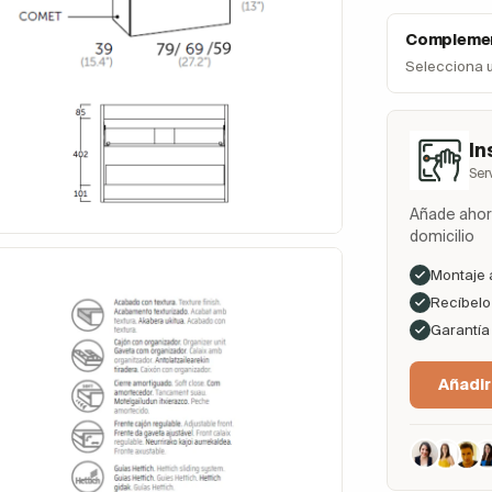
Complemen
Selecciona 
In
Ser
Añade ahora
domicilio
Montaje 
Recíbelo 
Garantía
Añadir