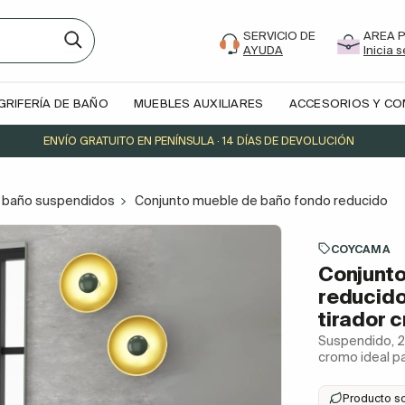
SERVICIO DE
AREA 
AYUDA
Inicia 
GRIFERÍA DE BAÑO
MUEBLES AUXILIARES
ACCESORIOS Y C
ENVÍO GRATUITO EN PENÍNSULA · 14 DÍAS DE DEVOLUCIÓN
 baño suspendidos
Conjunto mueble de baño fondo reducido 
COYCAMA
Conjunto
reducid
tirador 
Suspendido, 2
cromo ideal p
Producto s