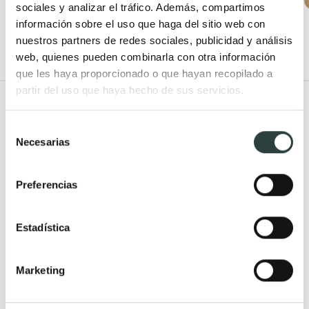
sociales y analizar el tráfico. Además, compartimos
información sobre el uso que haga del sitio web con
+ 1
nuestros partners de redes sociales, publicidad y análisis
web, quienes pueden combinarla con otra información
que les haya proporcionado o que hayan recopilado a
partir del uso que haya hecho de sus servicios.
Todo Muebles de baño
Selección
Muebles de baño
Lavabos
Necesarias
de
Muebles de baño Modernos
Lavabos modernos
consentimiento
Muebles de baño rústicos y
Lavabos sobre encimera
Preferencias
natural
Lavabos baratos
Muebles de baño vintage y
Lavabos pequeños
Estadística
neoclásicos
Lavabos a medida
Mueble de baño de madera
Lavabos pedestal
Marketing
Muebles de baño Salgar
Lavabos encastrados
Muebles de baño fondo
Lavabos suspendidos