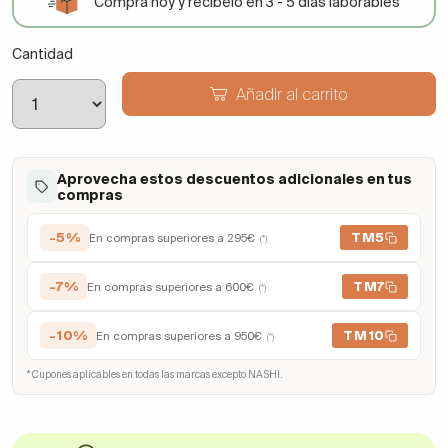
Compra hoy y recíbelo en 3 - 5 días laborables
Cantidad
Añadir al carrito
Aprovecha estos descuentos adicionales en tus
compras
-5%
TM5
En compras superiores a 295€
(*)
-7%
TM7
En compras superiores a 600€
(*)
-10%
TM10
En compras superiores a 950€
(*)
* Cupones aplicables en todas las marcas excepto NASHI.