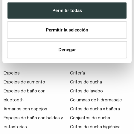
reducido
Lavabos dobles
Permitir todas
Muebles de baño
suspendidos
Permitir la selección
Muebles de baño
económicos
Denegar
Auxiliares de baño
Espejos
Grifería
Espejos de aumento
Grifos de ducha
Espejos de baño con
Grifos de lavabo
bluetooth
Columnas de hidromasaje
Armarios con espejos
Grifos de ducha y bañera
Espejos de baño con baldas y
Conjuntos de ducha
estanterías
Grifos de ducha higiénica