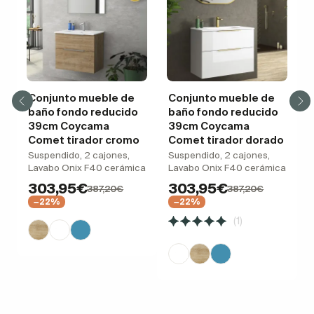
Conjunto mueble de
Conjunto mueble de
baño fondo reducido
baño fondo reducido
39cm Coycama
39cm Coycama
Comet tirador cromo
Comet tirador dorado
Suspendido, 2 cajones,
Suspendido, 2 cajones,
Lavabo Onix F40 cerámica
Lavabo Onix F40 cerámica
303,95€
303,95€
387,20€
387,20€
−22%
−22%
(1)