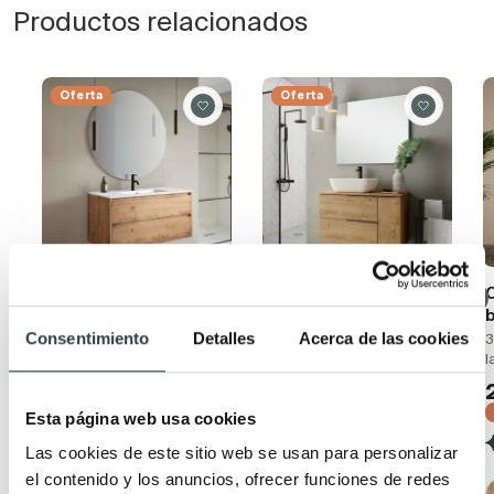
Productos relacionados
Oferta
Oferta
Conjunto mueble de
Mueble de baño con
baño moderno
encimera de madera
Bruntec Boston
Bruntec Coban
Consentimiento
Detalles
Acerca de las cookies
3
l
Suspendido con lavabo
2 cajones + 1 puerta,
cerámico y 2 cajones con
suspendido
cierre amortiguado
229,56€
337,59€
Esta página web usa cookies
199,43€
297,66€
−32%
Las cookies de este sitio web se usan para personalizar
−33%
(40)
el contenido y los anuncios, ofrecer funciones de redes
(57)