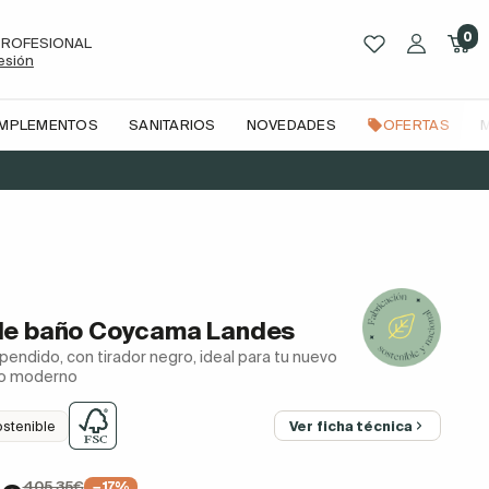
0
PROFESIONAL
sesión
OMPLEMENTOS
SANITARIOS
NOVEDADES
OFERTAS
de baño Coycama Landes
pendido, con tirador negro, ideal para tu nuevo
ño moderno
ostenible
Ver ficha técnica
405,35€
−17%