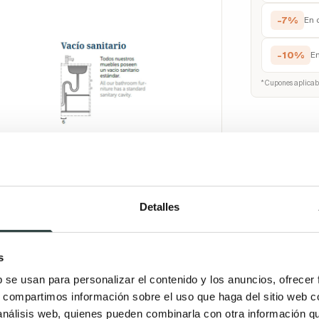
-7%
En 
-10%
E
* Cupones aplicab
Fracciona
¿T
Detalles
Llá
at
s
b se usan para personalizar el contenido y los anuncios, ofrecer
s, compartimos información sobre el uso que haga del sitio web 
 análisis web, quienes pueden combinarla con otra información q