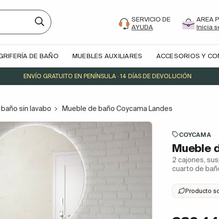
SERVICIO DE
AREA 
AYUDA
Inicia 
GRIFERÍA DE BAÑO
MUEBLES AUXILIARES
ACCESORIOS Y C
ENVÍO GRATUITO EN PENÍNSULA · 14 DÍAS DE DEVOLUCIÓN
baño sin lavabo
Mueble de baño Coycama Landes
COYCAMA
Mueble 
2 cajones, sus
cuarto de ba
Producto s