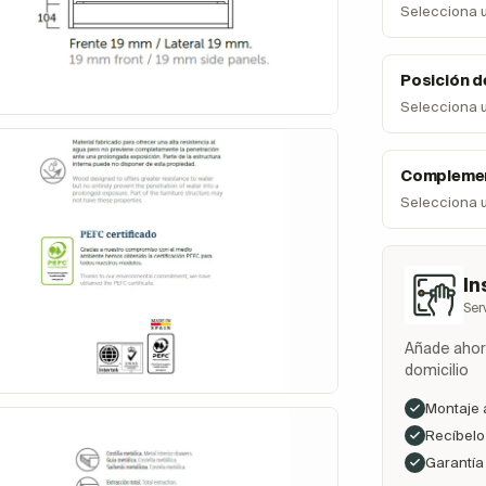
Selecciona 
Posición d
Selecciona 
Complemen
Selecciona 
In
Ser
Añade ahora
domicilio
Montaje 
Recíbelo 
Garantía