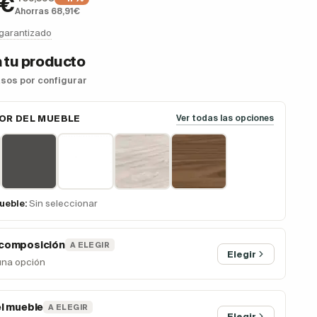
4€
Ahorras 68,91€
 garantizado
 tu producto
asos por configurar
OR DEL MUEBLE
Ver todas las opciones
ueble:
Sin seleccionar
 composición
A ELEGIR
Elegir
una opción
el mueble
A ELEGIR
Elegir