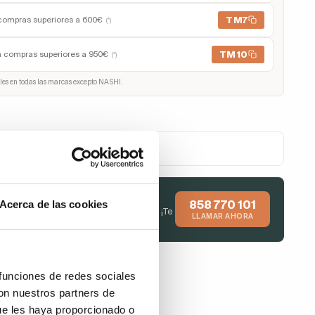
TM7
compras superiores a 600€
(*)
TM10
n compras superiores a 950€
(*)
les en todas las marcas excepto NASHI.
 tu pago con Klarna
e ayudamos a elegir?
Acerca de las cookies
858 770 101
manos y te asesoramos en tu compra. ¡Te
LLAMAR AHORA
endemos de inmediato!
 funciones de redes sociales
con nuestros partners de
ue les haya proporcionado o