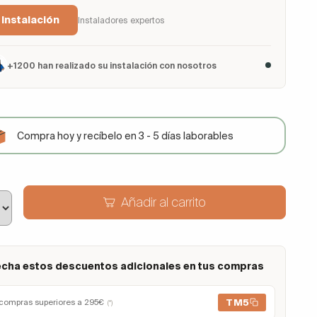
 Instalación
Instaladores expertos
+1200 han realizado su instalación con nosotros
Compra hoy y recíbelo en 3 - 5 días laborables
Añadir al carrito
cha estos descuentos adicionales en tus compras
TM5
compras superiores a 295€
(*)