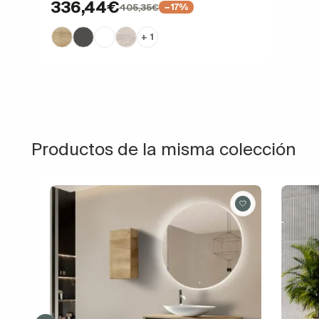
336,44€
405,35€
−17%
+ 1
Productos de la misma colección