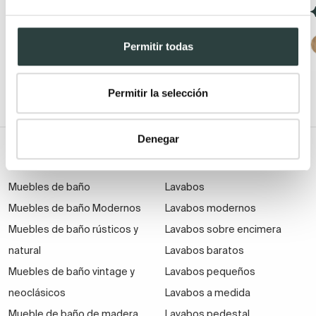
199,43€
297,66€
−32%
−33%
(40)
(57)
Permitir todas
+ 1
Permitir la selección
Denegar
Todo Muebles de baño
Muebles de baño
Lavabos
Muebles de baño Modernos
Lavabos modernos
Muebles de baño rústicos y
Lavabos sobre encimera
natural
Lavabos baratos
Muebles de baño vintage y
Lavabos pequeños
neoclásicos
Lavabos a medida
Mueble de baño de madera
Lavabos pedestal