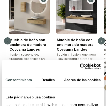
Mueble de baño con
Mueble de baño con
encimera de madera
encimera de madera
Coycama Landes
Coycama Landes
9
c
1 cajón, suspendido,
1 cajón + 1 cajón, encimera
s
tiradores disponibles en
Flow, suspendido, tirador
d
varios colores, tapa landes
disponible en varios
c
con barra de refuerzo
colores con barra de
refuerzo
280,20€
337,59€
662,84€
798,60€
−17%
Consentimiento
Detalles
Acerca de las cookies
−17%
(1)
+ 1
Esta página web usa cookies
Las cookies de este sitio web se usan para personalizar