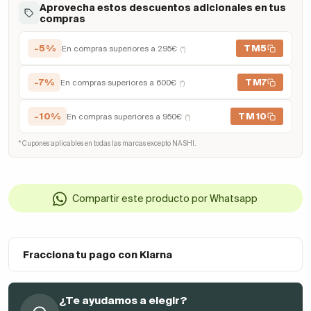
Aprovecha estos descuentos adicionales en tus
compras
-5%
TM5
En compras superiores a 295€
(*)
-7%
TM7
En compras superiores a 600€
(*)
-10%
TM10
En compras superiores a 950€
(*)
* Cupones aplicables en todas las marcas excepto NASHI.
Compartir este producto por Whatsapp
Fracciona tu pago con Klarna
¿Te ayudamos a elegir?