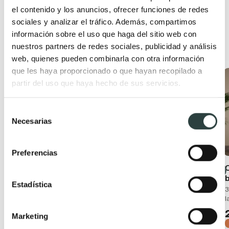
el contenido y los anuncios, ofrecer funciones de redes
sociales y analizar el tráfico. Además, compartimos
información sobre el uso que haga del sitio web con
Productos relacionados
nuestros partners de redes sociales, publicidad y análisis
web, quienes pueden combinarla con otra información
que les haya proporcionado o que hayan recopilado a
Oferta
Oferta
partir del uso que haya hecho de sus servicios.
Selección
Necesarias
de
consentimiento
Preferencias
Conjunto mueble de
Mueble de baño con
baño moderno
encimera de madera
Estadística
Bruntec Boston
Bruntec Coban
3
l
Suspendido con lavabo
2 cajones + 1 puerta,
cerámico y 2 cajones con
suspendido
Marketing
cierre amortiguado
229,56€
337,59€