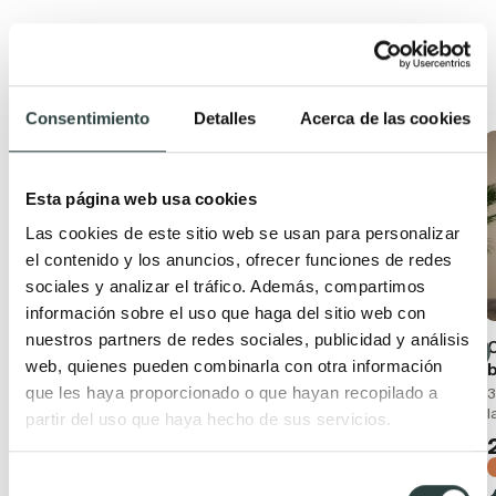
Productos relacionados
Consentimiento
Detalles
Acerca de las cookies
Oferta
Oferta
Esta página web usa cookies
Las cookies de este sitio web se usan para personalizar
el contenido y los anuncios, ofrecer funciones de redes
sociales y analizar el tráfico. Además, compartimos
información sobre el uso que haga del sitio web con
nuestros partners de redes sociales, publicidad y análisis
Conjunto mueble de
Mueble de baño con
web, quienes pueden combinarla con otra información
baño moderno
encimera de madera
Bruntec Boston
Bruntec Coban
que les haya proporcionado o que hayan recopilado a
3
l
Suspendido con lavabo
2 cajones + 1 puerta,
partir del uso que haya hecho de sus servicios.
cerámico y 2 cajones con
suspendido
cierre amortiguado
229,56€
337,59€
Selección
199,43€
297,66€
−32%