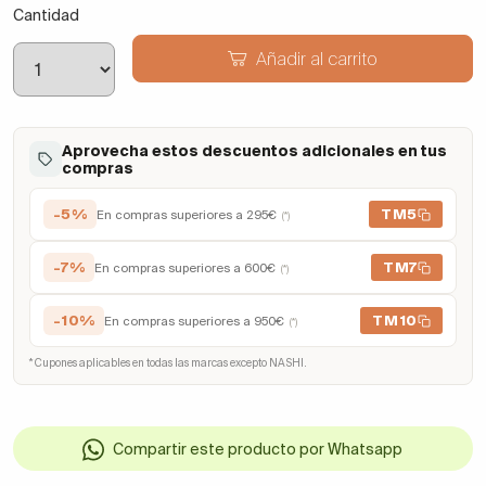
Cantidad
Añadir al carrito
Aprovecha estos descuentos adicionales en tus
compras
-5%
TM5
En compras superiores a 295€
(*)
-7%
TM7
En compras superiores a 600€
(*)
-10%
TM10
En compras superiores a 950€
(*)
* Cupones aplicables en todas las marcas excepto NASHI.
Compartir este producto por Whatsapp