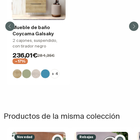
Mueble de baño
Coycama Galsaky
2 cajones, suspendido,
con tirador negro
236,01€
284,35€
−17%
+ 4
Productos de la misma colección
Novedad
Rebajas