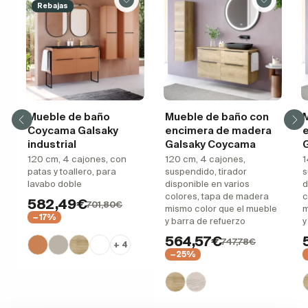
Rebajas
Mueble de baño
Mueble de baño con
Coycama Galsaky
encimera de madera
industrial
Galsaky Coycama
120 cm, 4 cajones, con
120 cm, 4 cajones,
1
patas y toallero, para
suspendido, tirador
s
lavabo doble
disponible en varios
d
colores, tapa de madera
c
582,49€
701,80€
mismo color que el mueble
m
−17%
y barra de refuerzo
y
564,57€
747,78€
+ 4
−25%