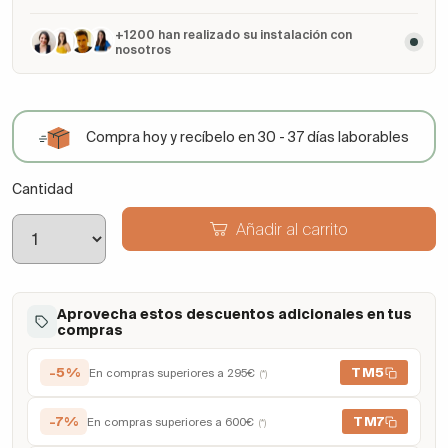
+1200 han realizado su instalación con
nosotros
Compra hoy y recíbelo en 30 - 37 días laborables
Cantidad
Añadir al carrito
Aprovecha estos descuentos adicionales en tus
compras
-5%
TM5
En compras superiores a 295€
(*)
-7%
TM7
En compras superiores a 600€
(*)