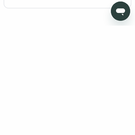
Copyright © 2026 Todo Muebles de Baño - Todos los derechos
reservados. Madrid. Oficinas sin atención al cliente. Calle
Pensamiento, 27. 28020. Granada. Oficinas sin atención al
cliente. Av. Fernando de los ríos 11 , portal 1, 1º Oficina 5 18100
Armilla (Granada)
Aviso legal
Protección de datos
Política de cookies
Condiciones de venta
Métodos de pago
Política de devolución
Mapa Web