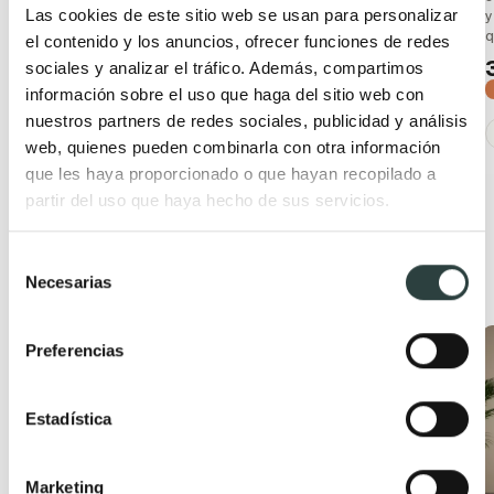
−22%
Las cookies de este sitio web se usan para personalizar
suspendido, tirador inglete
y
y tapa en el mismo color
q
el contenido y los anuncios, ofrecer funciones de redes
que la cajonera
sociales y analizar el tráfico. Además, compartimos
449,71€
588,62€
información sobre el uso que haga del sitio web con
−24%
nuestros partners de redes sociales, publicidad y análisis
web, quienes pueden combinarla con otra información
que les haya proporcionado o que hayan recopilado a
partir del uso que haya hecho de sus servicios.
Selección
Productos relacionados
Necesarias
de
consentimiento
Oferta
Oferta
Preferencias
Estadística
Marketing