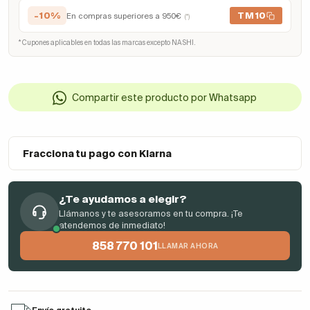
-10%
TM10
En compras superiores a 950€
(*)
* Cupones aplicables en todas las marcas excepto NASHI.
Compartir este producto por Whatsapp
Fracciona tu pago con Klarna
¿Te ayudamos a elegir?
Llámanos y te asesoramos en tu compra. ¡Te
atendemos de inmediato!
858 770 101
LLAMAR AHORA