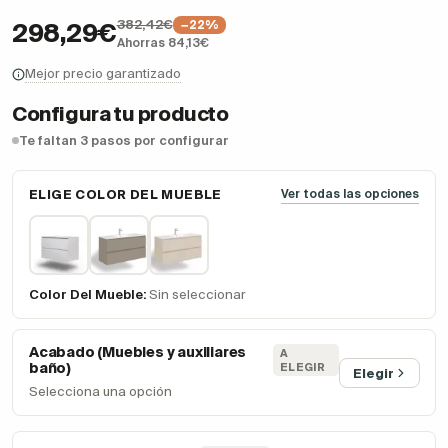
382,42€
−22%
298,29€
Ahorras 84,13€
Mejor precio garantizado
Configura tu producto
Te faltan 3 pasos por configurar
ELIGE COLOR DEL MUEBLE
Ver todas las opciones
Color Del Mueble:
Sin seleccionar
Acabado (Muebles y auxiliares
A
baño)
ELEGIR
Elegir
Selecciona una opción