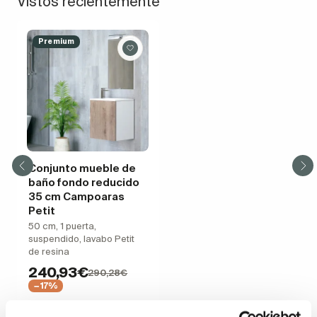
Vistos recientemente
Premium
Conjunto mueble de
baño fondo reducido
35 cm Campoaras
Petit
50 cm, 1 puerta,
suspendido, lavabo Petit
de resina
240,93€
290,28€
−17%
+ 14