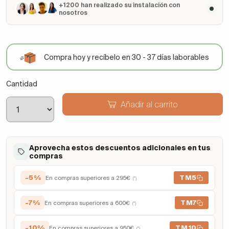
+1200 han realizado su instalación con
nosotros
Compra hoy y recíbelo en 30 - 37 días laborables
Cantidad
Añadir al carrito
Aprovecha estos descuentos adicionales en tus
compras
-5%
TM5
En compras superiores a 295€
(*)
-7%
TM7
En compras superiores a 600€
(*)
-10%
TM10
En compras superiores a 950€
(*)