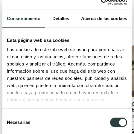
Consentimiento
Detalles
Acerca de las cookies
Productos relacionados
Esta página web usa cookies
Las cookies de este sitio web se usan para personalizar
Oferta
Oferta
el contenido y los anuncios, ofrecer funciones de redes
sociales y analizar el tráfico. Además, compartimos
información sobre el uso que haga del sitio web con
nuestros partners de redes sociales, publicidad y análisis
web, quienes pueden combinarla con otra información
que les haya proporcionado o que hayan recopilado a
partir del uso que haya hecho de sus servicios.
Conjunto mueble de
Mueble de baño con
baño moderno
encimera de madera
Bruntec Boston
Bruntec Coban
Selección
3
Necesarias
l
Suspendido con lavabo
2 cajones + 1 puerta,
de
cerámico y 2 cajones con
suspendido
consentimiento
cierre amortiguado