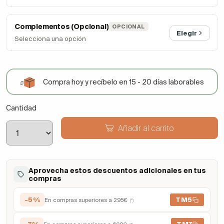
Complementos (Opcional)
OPCIONAL
Elegir
Selecciona una opción
Compra hoy y recíbelo en 15 - 20 días laborables
Cantidad
Añadir al carrito
Aprovecha estos descuentos adicionales en tus
compras
-5%
TM5
En compras superiores a 295€
(*)