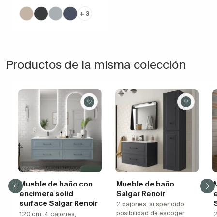
+ 3
Productos de la misma colección
Mueble de baño con
Mueble de baño
encimera solid
Salgar Renoir
surface Salgar Renoir
S
2 cajones, suspendido,
posibilidad de escoger
120 cm, 4 cajones,
2