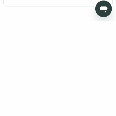
Copyright © 2026 Todo Muebles de Baño - Todos los derechos
reservados. Madrid. Oficinas sin atención al cliente. Calle
Pensamiento, 27. 28020. Granada. Oficinas sin atención al
cliente. Av. Fernando de los ríos 11 , portal 1, 1º Oficina 5 18100
Armilla (Granada)
Aviso legal
Protección de datos
Política de cookies
Condiciones de venta
Métodos de pago
Política de devolución
Mapa Web