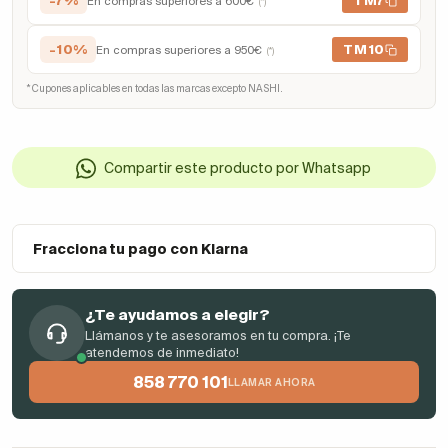
-7%
TM7
En compras superiores a 600€
(*)
-10%
TM10
En compras superiores a 950€
(*)
* Cupones aplicables en todas las marcas excepto NASHI.
Compartir este producto por Whatsapp
Fracciona tu pago con Klarna
¿Te ayudamos a elegir?
Llámanos y te asesoramos en tu compra. ¡Te
atendemos de inmediato!
858 770 101
LLAMAR AHORA