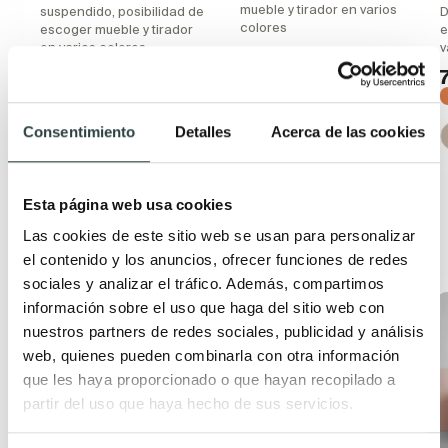
mueble y tirador en varios
suspendido, posibilidad de
D
colores
escoger mueble y tirador
e
en varios colores
v
547,40€
701,80€
1.335,48€
−22%
1.712,15€
−22%
+ 3
Consentimiento
Detalles
Acerca de las cookies
+ 3
Esta página web usa cookies
Las cookies de este sitio web se usan para personalizar
Productos relacionados
el contenido y los anuncios, ofrecer funciones de redes
sociales y analizar el tráfico. Además, compartimos
información sobre el uso que haga del sitio web con
Oferta
Oferta
nuestros partners de redes sociales, publicidad y análisis
web, quienes pueden combinarla con otra información
que les haya proporcionado o que hayan recopilado a
partir del uso que haya hecho de sus servicios.