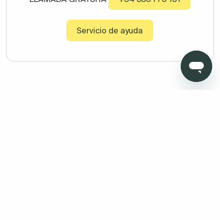
Servicio de ayuda
Copyright © 2026 Todo Muebles de Baño - Todos los derechos
reservados. Madrid. Oficinas sin atención al cliente. Calle
Pensamiento, 27. 28020. Granada. Oficinas sin atención al
cliente. Av. Fernando de los ríos 11 , portal 1, 1º Oficina 5 18100
Armilla (Granada)
Aviso legal
Protección de datos