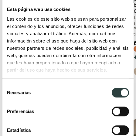
encimera de pet Avila
baño con lavabo
b
Esta página web usa cookies
Dos Carmen
sobre encimera de
microtec Avila Dos
2 cajones, suspendido con
1
Las cookies de este sitio web se usan para personalizar
Carmen
varios tiradores
s
el contenido y los anuncios, ofrecer funciones de redes
P
2 cajones, suspendido con
402,82€
497,31€
sociales y analizar el tráfico. Además, compartimos
t
varios tiradores
−19%
información sobre el uso que haga del sitio web con
656,67€
810,70€
nuestros partners de redes sociales, publicidad y análisis
+ 3
−19%
web, quienes pueden combinarla con otra información
que les haya proporcionado o que hayan recopilado a
+ 4
partir del uso que haya hecho de sus servicios.
Selección
Necesarias
de
consentimiento
Productos relacionados
Preferencias
Oferta
Oferta
Estadística