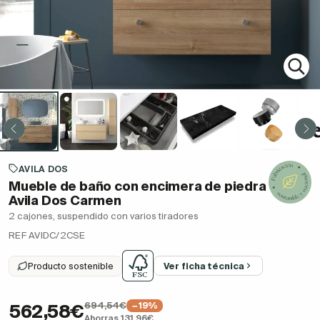
AVILA DOS
Mueble de baño con encimera de piedra
Avila Dos Carmen
2 cajones, suspendido con varios tiradores
REF AVIDC/2CSE
Producto sostenible
Ver ficha técnica
694,54€
−19%
562,58€
Ahorras 131,96€