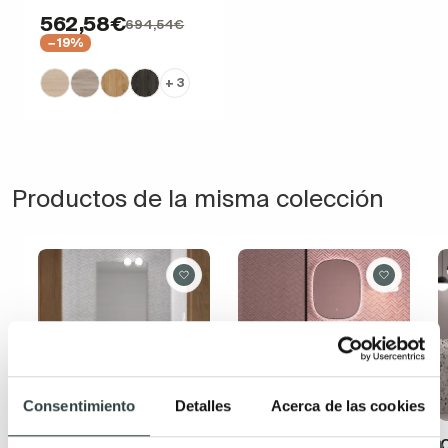
562,58€
694,54€
−19%
+ 3
Productos de la misma colección
Consentimiento
Detalles
Acerca de las cookies
Mueble de baño con
Conjunto mueble de