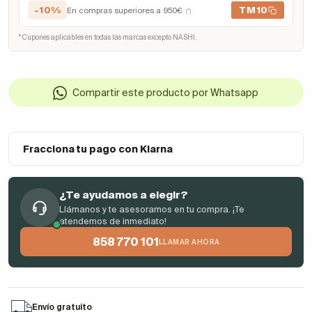
-10%
TM10
En compras superiores a 950€
(*)
* Cupones aplicables en todas las marcas excepto NASHI.
Compartir este producto por Whatsapp
Fracciona tu pago con Klarna
¿Te ayudamos a elegir?
Llámanos y te asesoramos en tu compra. ¡Te
atendemos de inmediato!
858 770 101
LLAMAR AHORA
Envío gratuito