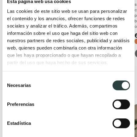
Esta página web usa cookies
varios colores
cajones y 2 puertas, ideal
s
para un baño moderno y
c
Las cookies de este sitio web se usan para personalizar
215,01€
260,15€
funcional
p
el contenido y los anuncios, ofrecer funciones de redes
−17%
b
665,04€
804,65€
sociales y analizar el tráfico. Además, compartimos
o
−17%
+ 3
información sobre el uso que haga del sitio web con
nuestros partners de redes sociales, publicidad y análisis
+ 3
web, quienes pueden combinarla con otra información
que les haya proporcionado o que hayan recopilado a
partir del uso que haya hecho de sus servicios.
Selección
Necesarias
de
Productos relacionados
consentimiento
Preferencias
Oferta
Oferta
Estadística