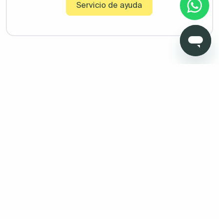
Servicio de ayuda
Copyright © 2026 Todo Muebles de Baño - Todos los derechos
reservados. Madrid. Oficinas sin atención al cliente. Calle
Pensamiento, 27. 28020. Granada. Oficinas sin atención al
cliente. Av. Fernando de los ríos 11 , portal 1, 1º Oficina 5 18100
Armilla (Granada)
Aviso legal
Protección de datos
Política de cookies
Condiciones de venta