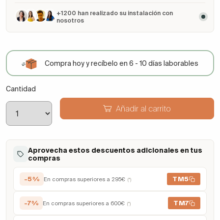
+1200 han realizado su instalación con
nosotros
Compra hoy y recíbelo en 6 - 10 días laborables
Cantidad
Añadir al carrito
Aprovecha estos descuentos adicionales en tus
compras
-5%
TM5
En compras superiores a 295€
(*)
-7%
TM7
En compras superiores a 600€
(*)