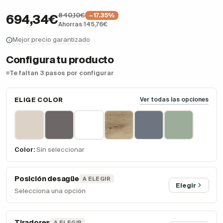
840,10€
−17.35%
694,34€
Ahorras 145,76€
Mejor precio garantizado
Configura tu producto
Te faltan 3 pasos por configurar
ELIGE COLOR
Ver todas las opciones
Color:
Sin seleccionar
Posición desagüe
A ELEGIR
Elegir
Selecciona una opción
Tiradores
A ELEGIR