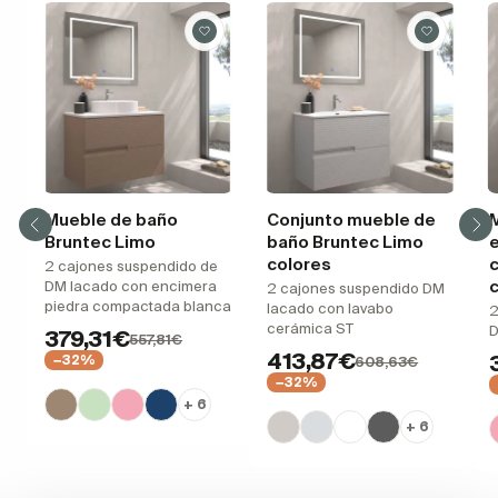
Mueble de baño
Conjunto mueble de
Bruntec Limo
baño Bruntec Limo
colores
2 cajones suspendido de
c
DM lacado con encimera
2 cajones suspendido DM
piedra compactada blanca
lacado con lavabo
2
cerámica ST
D
379,31€
557,81€
413,87€
−32%
608,63€
−32%
+ 6
+ 6