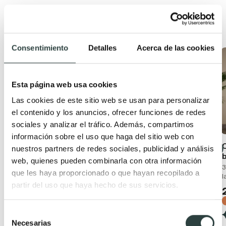
Productos relacionados
Consentimiento
Detalles
Acerca de las cookies
Oferta
Oferta
Esta página web usa cookies
Las cookies de este sitio web se usan para personalizar
el contenido y los anuncios, ofrecer funciones de redes
sociales y analizar el tráfico. Además, compartimos
información sobre el uso que haga del sitio web con
Conjunto mueble de
Mueble de baño con
nuestros partners de redes sociales, publicidad y análisis
baño moderno
encimera de madera
web, quienes pueden combinarla con otra información
Bruntec Boston
Bruntec Coban
3
que les haya proporcionado o que hayan recopilado a
l
Suspendido con lavabo
2 cajones + 1 puerta,
partir del uso que haya hecho de sus servicios.
cerámico y 2 cajones con
suspendido
cierre amortiguado
229,56€
337,59€
199,43€
297,66€
−32%
Selección
−33%
Necesarias
de
(40)