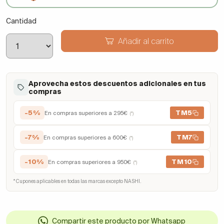
Cantidad
Añadir al carrito
Aprovecha estos descuentos adicionales en tus
compras
-5%
TM5
En compras superiores a 295€
(*)
-7%
TM7
En compras superiores a 600€
(*)
-10%
TM10
En compras superiores a 950€
(*)
* Cupones aplicables en todas las marcas excepto NASHI.
Compartir este producto por Whatsapp