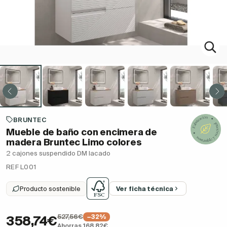
BRUNTEC
Mueble de baño con encimera de
madera Bruntec Limo colores
2 cajones suspendido DM lacado
REF L001
Producto sostenible
Ver ficha técnica
527,56€
−32%
358,74€
Ahorras 168,82€