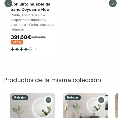
Conjunto mueble de
baño Coycama Flow
Roble, encimera Flow
suspendida superior y
encimera inferior, barra de
refuerzo
391,68€
471,90€
−17%
(1)
Productos de la misma colección
Rebajas
Rebajas