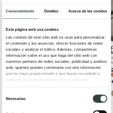
Oferta
Oferta
Consentimiento
Detalles
Acerca de las cookies
Esta página web usa cookies
Las cookies de este sitio web se usan para personalizar
el contenido y los anuncios, ofrecer funciones de redes
Conjunto mueble de
Mueble de baño con
sociales y analizar el tráfico. Además, compartimos
baño moderno
encimera de madera
información sobre el uso que haga del sitio web con
Bruntec Boston
Bruntec Coban
3
nuestros partners de redes sociales, publicidad y análisis
l
Suspendido con lavabo
2 cajones + 1 puerta,
web, quienes pueden combinarla con otra información
cerámico y 2 cajones con
suspendido
cierre amortiguado
que les haya proporcionado o que hayan recopilado a
229,56€
337,59€
199,43€
partir del uso que haya hecho de sus servicios.
297,66€
−32%
−33%
(40)
(57)
Selección
Necesarias
de
+ 1
consentimiento