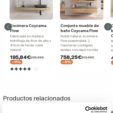
Encimera Coycama
Conjunto mueble de
Flow
baño Coycama Flow
Fabricada en madera
Roble natural, encimera
hidrófuga de 8cm de alto x
Flow suspendida, 2
R
40cm de fondo roble
Cajoneras contiguas
l
natural
landes con tapa corrida
6
195,84€
758,25€
235,95€
913,55€
−17%
−17%
(2)
Productos relacionados