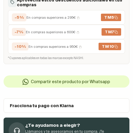
compras
-5%
TM5
En compras superiores a 295€
(*)
-7%
TM7
En compras superiores a 600€
(*)
-10%
TM10
En compras superiores a 950€
(*)
* Cupones aplicables en todas las marcas excepto NASHI.
Compartir este producto por Whatsapp
Fracciona tu pago con Klarna
¿Te ayudamos a elegir?
Llámanos y te asesoramos en tu compra. ¡Te