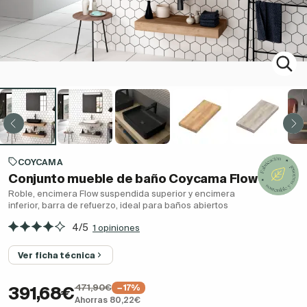
COYCAMA
Conjunto mueble de baño Coycama Flow
Roble, encimera Flow suspendida superior y encimera
inferior, barra de refuerzo, ideal para baños abiertos
4/5
1 opiniones
Ver ficha técnica
471,90€
−17%
391,68€
Ahorras 80,22€