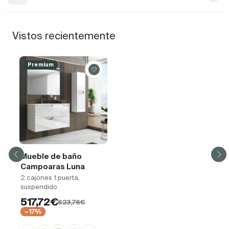
Vistos recientemente
Premium
Mueble de baño
Campoaras Luna
2 cajones 1 puerta,
suspendido
517,72€
623,76€
−17%