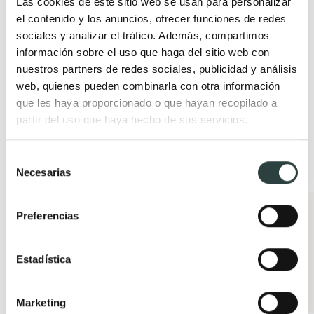
Las cookies de este sitio web se usan para personalizar
492,88€
593,83€
el contenido y los anuncios, ofrecer funciones de redes
−17%
sociales y analizar el tráfico. Además, compartimos
(1)
información sobre el uso que haga del sitio web con
nuestros partners de redes sociales, publicidad y análisis
+ 7
web, quienes pueden combinarla con otra información
que les haya proporcionado o que hayan recopilado a
partir del uso que haya hecho de sus servicios.
Productos relacionados
Selección
Necesarias
de
consentimiento
Oferta
Oferta
Preferencias
Estadística
Marketing