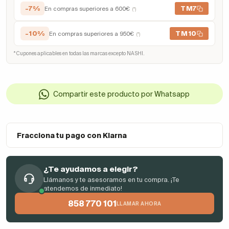
-7%
TM7
En compras superiores a 600€
(*)
-10%
TM10
En compras superiores a 950€
(*)
* Cupones aplicables en todas las marcas excepto NASHI.
Compartir este producto por Whatsapp
Fracciona tu pago con Klarna
¿Te ayudamos a elegir?
Llámanos y te asesoramos en tu compra. ¡Te
atendemos de inmediato!
858 770 101
LLAMAR AHORA