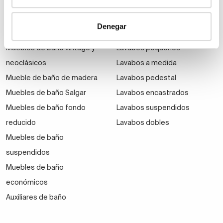
Muebles de baño Modernos
Lavabos modernos
Muebles de baño rústicos y
Lavabos sobre encimera
Denegar
natural
Lavabos baratos
Muebles de baño vintage y
Lavabos pequeños
neoclásicos
Lavabos a medida
Mueble de baño de madera
Lavabos pedestal
Muebles de baño Salgar
Lavabos encastrados
Muebles de baño fondo
Lavabos suspendidos
reducido
Lavabos dobles
Muebles de baño
suspendidos
Muebles de baño
económicos
Auxiliares de baño