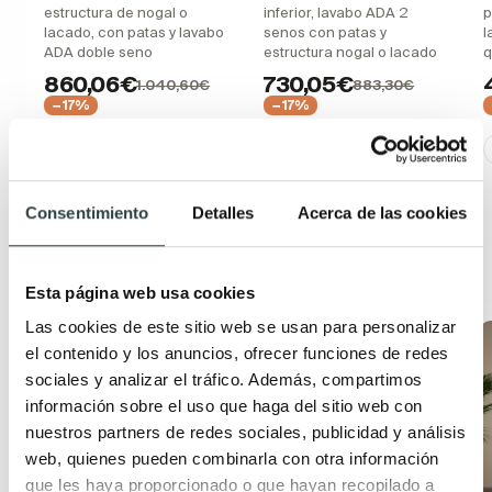
estructura de nogal o
inferior, lavabo ADA 2
p
lacado, con patas y lavabo
senos con patas y
l
ADA doble seno
estructura nogal o lacado
q
860,06€
730,05€
1.040,60€
883,30€
−17%
−17%
+ 16
+ 16
Consentimiento
Detalles
Acerca de las cookies
Productos relacionados
Esta página web usa cookies
Las cookies de este sitio web se usan para personalizar
Oferta
Oferta
el contenido y los anuncios, ofrecer funciones de redes
sociales y analizar el tráfico. Además, compartimos
información sobre el uso que haga del sitio web con
nuestros partners de redes sociales, publicidad y análisis
web, quienes pueden combinarla con otra información
que les haya proporcionado o que hayan recopilado a