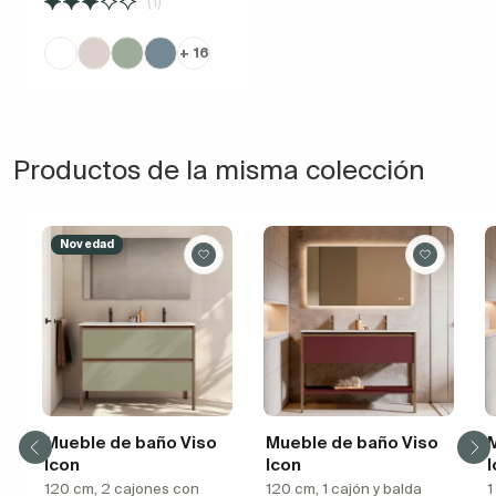
(1)
+ 16
Productos de la misma colección
Novedad
Mueble de baño Viso
Mueble de baño Viso
Icon
Icon
I
120 cm, 2 cajones con
120 cm, 1 cajón y balda
1