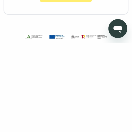
Copyright © 2026 Todo Muebles de Baño - Todos los derechos
reservados. Madrid. Oficinas sin atención al cliente. Calle
Pensamiento, 27. 28020. Granada. Oficinas sin atención al
cliente. Av. Fernando de los ríos 11 , portal 1, 1º Oficina 5 18100
Armilla (Granada)
Aviso legal
Protección de datos
Política de cookies
Condiciones de venta
Métodos de pago
Política de devolución