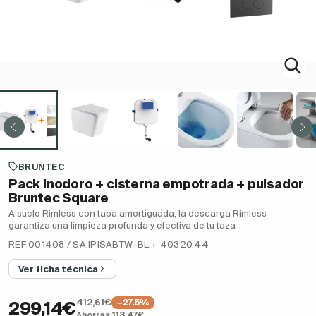
BRUNTEC
Pack Inodoro + cisterna empotrada + pulsador
Bruntec Square
A suelo Rimless con tapa amortiguada, la descarga Rimless
garantiza una limpieza profunda y efectiva de tu taza
REF 001408 / SA.IPISABTW-BL + 40320.44
Ver ficha técnica
412,61€
−27.5%
299,14€
Ahorras 113,47€