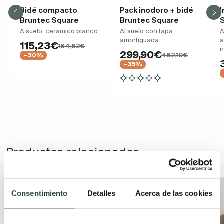
Bidé compacto
Pack inodoro + bidé
Bruntec Square
Bruntec Square
A suelo, cerámico blanco
Al suelo con tapa
A
amortiguada
a
115,23€
164,62€
n
299,90€
462,10€
−30%
−35%
Productos relacionados
Consentimiento
Detalles
Acerca de las cookies