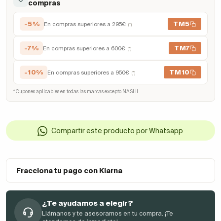
compras
-5%
TM5
En compras superiores a 295€
(*)
-7%
TM7
En compras superiores a 600€
(*)
-10%
TM10
En compras superiores a 950€
(*)
* Cupones aplicables en todas las marcas excepto NASHI.
Compartir este producto por Whatsapp
Fracciona tu pago con Klarna
¿Te ayudamos a elegir?
Llámanos y te asesoramos en tu compra. ¡Te