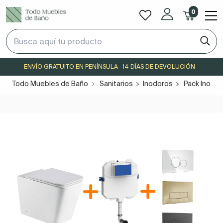
0
ENVÍO GRATUITO EN PENÍNSULA · 14 DÍAS DE DEVOLUCIÓN
Todo Muebles de Baño
Sanitarios
Inodoros
Pack Inodor