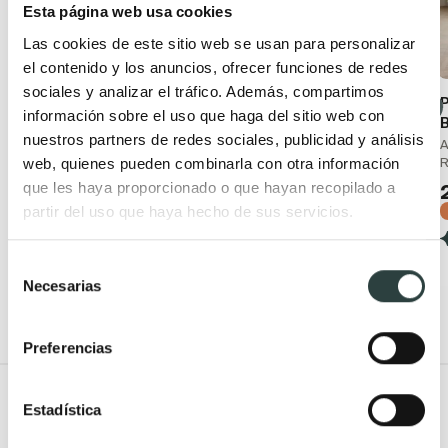
Esta página web usa cookies
Las cookies de este sitio web se usan para personalizar
el contenido y los anuncios, ofrecer funciones de redes
sociales y analizar el tráfico. Además, compartimos
Pack inodoro + bidé
Inodoro compacto
P
información sobre el uso que haga del sitio web con
Roc Bruntec
Bruntec Roundy
nuestros partners de redes sociales, publicidad y análisis
Al suelo, Rimless con tapa
A suelo tornado tapa
A
web, quienes pueden combinarla con otra información
amortiguada
amortiguada extra slim
R
que les haya proporcionado o que hayan recopilado a
249,63€
195,00€
406,56€
286,77€
partir del uso que haya hecho de sus servicios.
−39%
−32%
(7)
(3)
Selección
Necesarias
de
consentimiento
Preferencias
Todo Muebles de baño
Estadística