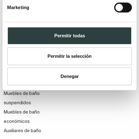
Muebles de baño
Lavabos
Marketing
Muebles de baño Modernos
Lavabos modernos
Muebles de baño rústicos y
Lavabos sobre encimera
natural
Lavabos baratos
Permitir todas
Muebles de baño vintage y
Lavabos pequeños
neoclásicos
Lavabos a medida
Permitir la selección
Mueble de baño de madera
Lavabos pedestal
Muebles de baño Salgar
Lavabos encastrados
Muebles de baño fondo
Lavabos suspendidos
Denegar
reducido
Lavabos dobles
Muebles de baño
suspendidos
Muebles de baño
económicos
Auxiliares de baño