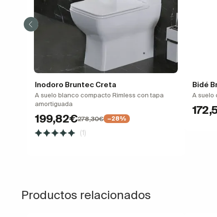
Inodoro Bruntec Creta
Bidé B
A suelo blanco compacto Rimless con tapa
A suelo
amortiguada
172,
199,82€
278,30€
−28%
(1)
Productos relacionados