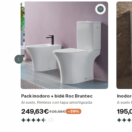
Pack inodoro + bidé Roc Bruntec
Inodor
Al suelo, Rimless con tapa amortiguada
A suelo 
249,63€
195
406,56€
−39%
(7)