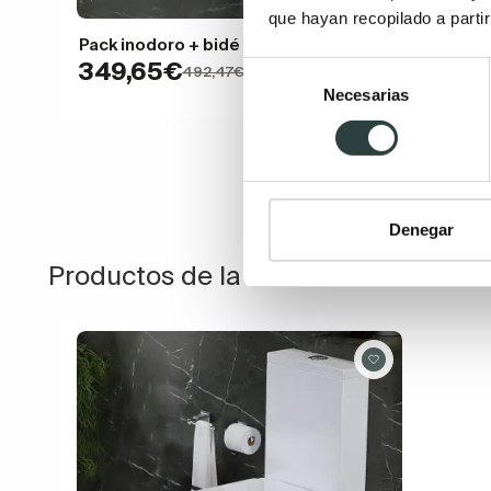
que hayan recopilado a parti
Pack inodoro + bidé Bruntec Creta
349,65€
Selección
492,47€
−29%
Necesarias
de
consentimiento
Denegar
Productos de la misma colección