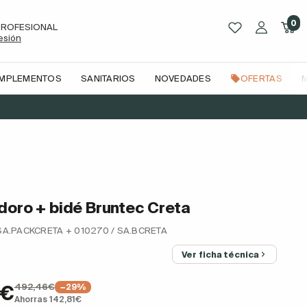
0
PROFESIONAL
sesión
OMPLEMENTOS
SANITARIOS
NOVEDADES
OFERTAS
doro + bidé Bruntec Creta
 SA.PACKCRETA + 010270 / SA.BCRETA
Ver ficha técnica
492,46€
5€
−29%
Ahorras 142,81€