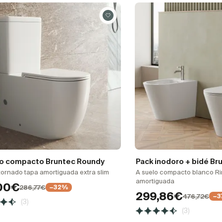
o compacto Bruntec Roundy
Pack inodoro + bidé Br
tornado tapa amortiguada extra slim
A suelo compacto blanco Ri
amortiguada
,00€
286,77€
−32%
299,86€
476,72€
−3
(3)
(3)