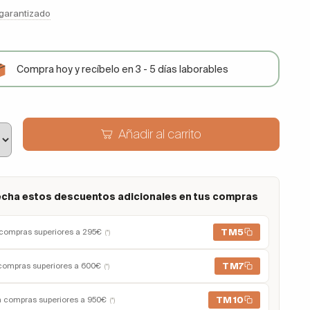
 garantizado
Compra hoy y recíbelo en 3 - 5 días laborables
Añadir al carrito
cha estos descuentos adicionales en tus compras
TM5
compras superiores a 295€
(*)
TM7
compras superiores a 600€
(*)
TM10
n compras superiores a 950€
(*)