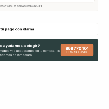
les en todas las marcas excepto NASHI.
 tu pago con Klarna
e ayudamos a elegir?
858 770 101
manos y te asesoramos en tu compra. ¡Te
LLAMAR AHORA
endemos de inmediato!