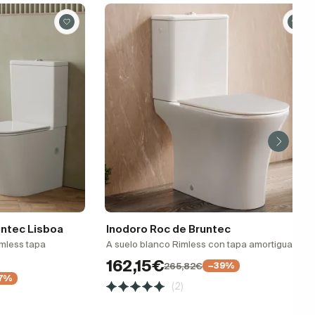
untec Lisboa
Inodoro Roc de Bruntec
mless tapa
A suelo blanco Rimless con tapa amortiguada
162,15€
265,82€
−39%
7%
(2)