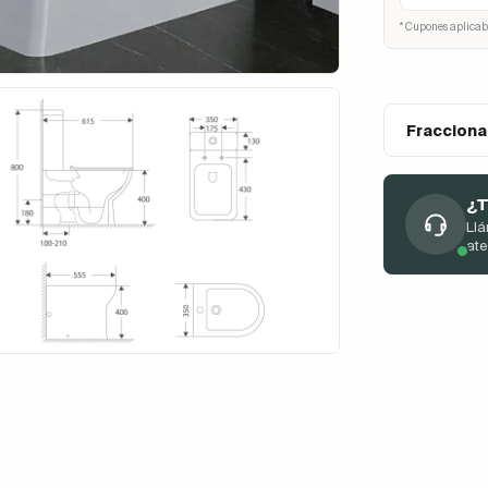
* Cupones aplicab
Fracciona
¿T
Llá
at