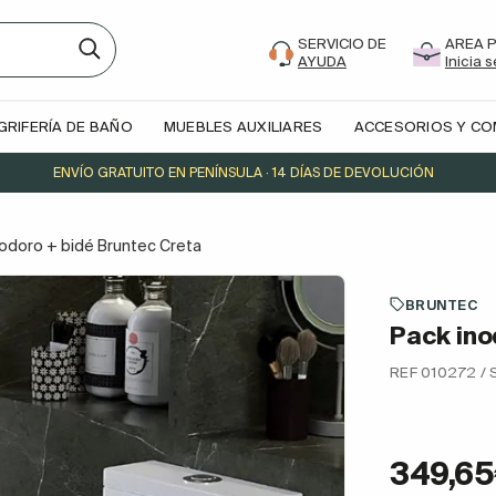
SERVICIO DE
AREA 
AYUDA
Inicia 
GRIFERÍA DE BAÑO
MUEBLES AUXILIARES
ACCESORIOS Y C
ENVÍO GRATUITO EN PENÍNSULA · 14 DÍAS DE DEVOLUCIÓN
nodoro + bidé Bruntec Creta
BRUNTEC
Pack ino
REF 010272 /
349,6