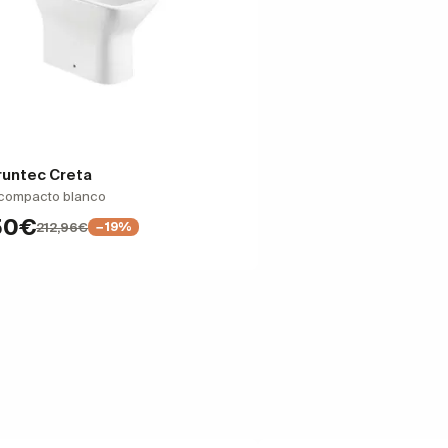
runtec Creta
 compacto blanco
50€
212,96€
−19%