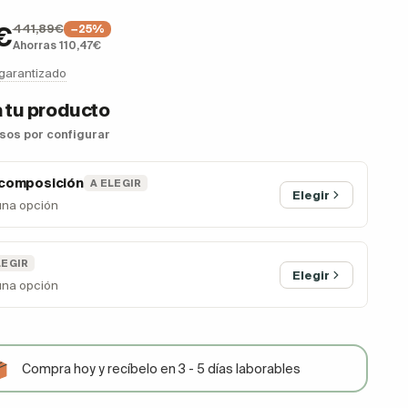
441,89€
€
−25%
Ahorras 110,47€
 garantizado
 tu producto
asos por configurar
 composición
A ELEGIR
Elegir
una opción
LEGIR
Elegir
una opción
Compra hoy y recíbelo en 3 - 5 días laborables