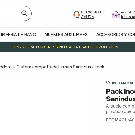
SERVICIO DE
AREA 
AYUDA
Inicia 
GRIFERÍA DE BAÑO
MUEBLES AUXILIARES
ACCESORIOS Y C
ENVÍO GRATUITO EN PENÍNSULA · 14 DÍAS DE DEVOLUCIÓN
nodoro + Cisterna empotrada Unisan Sanindusa Look
UNISAN XXI,
Pack Ino
Sanindu
Al suelo comp
práctico que b
REF 134011/40