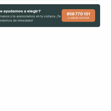
e ayudamos a elegir?
858 770 101
manos y te asesoramos en tu compra. ¡Te
LLAMAR AHORA
endemos de inmediato!