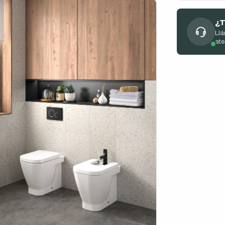
¿T
Llá
at