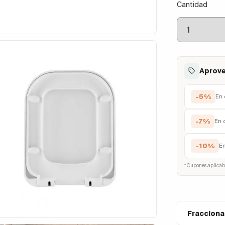
Cantidad
Aprove
-5%
En 
-7%
En 
-10%
E
* Cupones aplicab
Fracciona