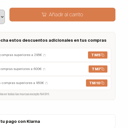
Añadir al carrito
cha estos descuentos adicionales en tus compras
TM5
compras superiores a 295€
(*)
TM7
compras superiores a 600€
(*)
TM10
n compras superiores a 950€
(*)
les en todas las marcas excepto NASHI.
 tu pago con Klarna