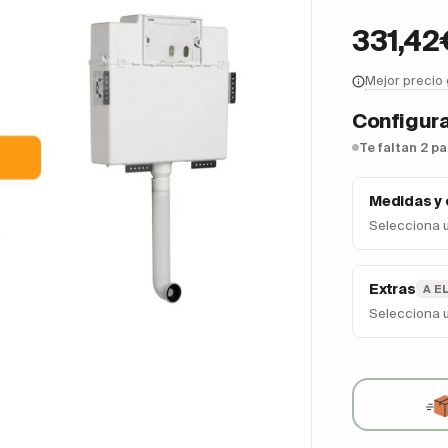
331,42
Mejor precio
Configura
Te faltan 2 p
Medidas y
Selecciona 
Extras
A E
Selecciona 