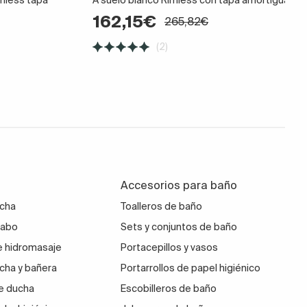
162,15€
265,82€
(2)
Accesorios para baño
ucha
Toalleros de baño
vabo
Sets y conjuntos de baño
 hidromasaje
Portacepillos y vasos
cha y bañera
Portarrollos de papel higiénico
e ducha
Escobilleros de baño