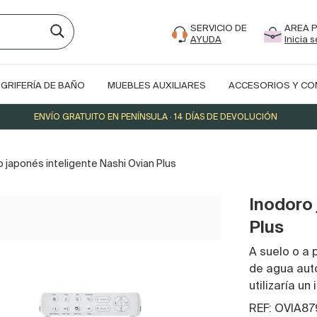
SERVICIO DE
AREA 
AYUDA
Inicia 
GRIFERÍA DE BAÑO
MUEBLES AUXILIARES
ACCESORIOS Y C
ENVÍO GRATUITO EN PENÍNSULA · 14 DÍAS DE DEVOLUCIÓN
o japonés inteligente Nashi Ovian Plus
Inodoro 
Plus
A suelo o a 
de agua aut
utilizaría u
REF: OVIA8