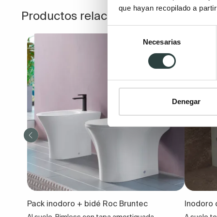
que hayan recopilado a parti
Productos relacionados
Selección
Necesarias
de
consentimiento
Denegar
Pack inodoro + bidé Roc Bruntec
Inodoro
Al suelo, Rimless con tapa amortiguada
A suelo t