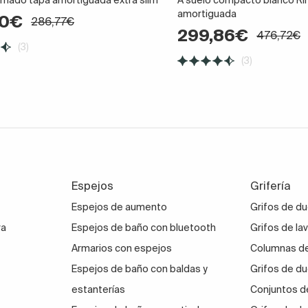
amortiguada
00€
286,77€
299,86€
476,72€
(3)
(3)
Espejos
Grifería
Espejos de aumento
Grifos de d
ra
Espejos de baño con bluetooth
Grifos de la
Armarios con espejos
Columnas de
Espejos de baño con baldas y
Grifos de du
estanterías
Conjuntos d