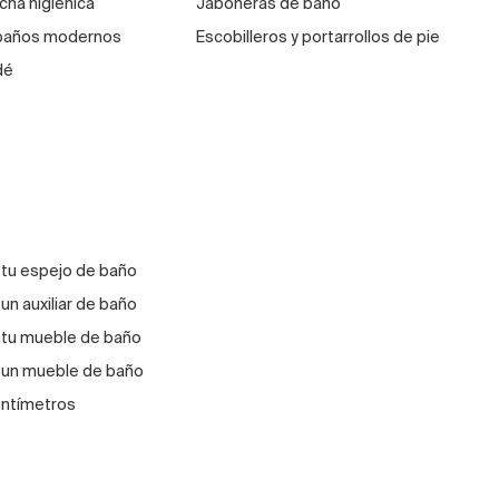
cha higiénica
Jaboneras de baño
 baños modernos
Escobilleros y portarrollos de pie
dé
 tu espejo de baño
un auxiliar de baño
 tu mueble de baño
 un mueble de baño
entímetros