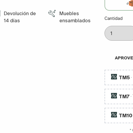
Devolución de
Muebles
Cantidad
14 días
ensamblados
APROVE
TM5
TM7
·
TM10
*