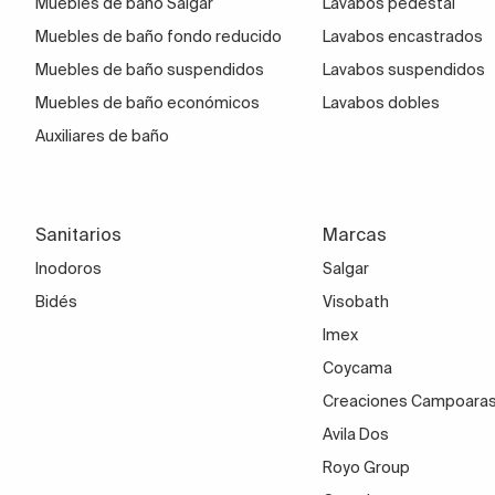
Muebles de baño Salgar
Lavabos pedestal
Muebles de baño fondo reducido
Lavabos encastrados
Muebles de baño suspendidos
Lavabos suspendidos
Muebles de baño económicos
Lavabos dobles
Auxiliares de baño
Sanitarios
Marcas
Inodoros
Salgar
Bidés
Visobath
Imex
Coycama
Creaciones Campoara
Avila Dos
Royo Group