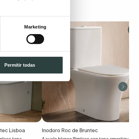
Marketing
Permitir todas
ntec Lisboa
Inodoro Roc de Bruntec
mless tapa
A suelo blanco Rimless con tapa amortiguada