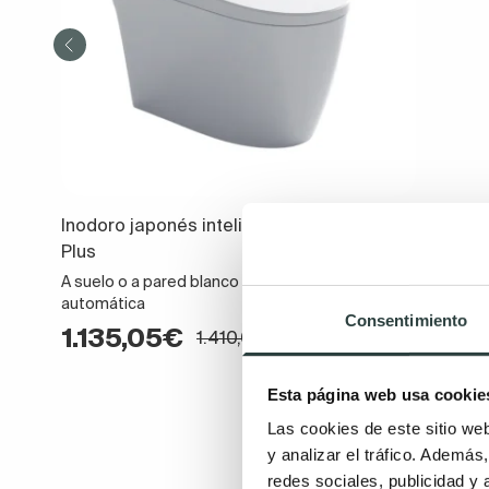
Inodoro japonés inteligente Nashi Ovian
Plus
A suelo o a pared blanco tank less tapa
automática
Consentimiento
1.135,05€
1.410,00€
Esta página web usa cookie
Las cookies de este sitio we
y analizar el tráfico. Ademá
redes sociales, publicidad y