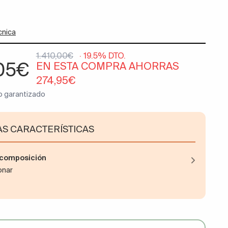
cnica
1.410,00€
· 19.5% DTO.
,05€
EN ESTA COMPRA AHORRAS
274,95€
o garantizado
AS CARACTERÍSTICAS
y composición
ionar