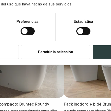
r del uso que haya hecho de sus servicios.
Preferencias
Estadística
Permitir la selección
 compacto Bruntec Roundy
Pack inodoro + bidé Bru
ornado tapa amortiguada extra slim
A suelo compacto blanco Ri