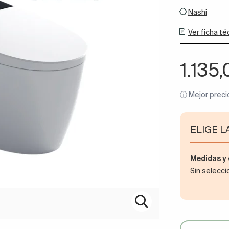
Nashi
Ver ficha té
1.135
ⓘ Mejor preci
ELIGE L
Medidas 
Sin selecc