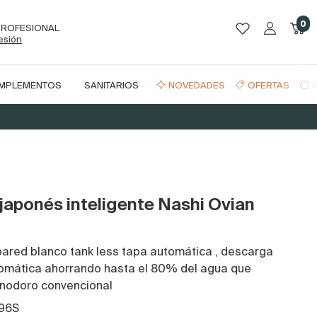
0
PROFESIONAL
sesión
OMPLEMENTOS
SANITARIOS
NOVEDADES
OFERTAS
japonés inteligente Nashi Ovian
pared blanco tank less tapa automática
,
descarga
omática ahorrando hasta el 80% del agua que
n inodoro convencional
796S