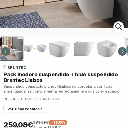
BRUNTEC
Pack inodoro suspendido + bidé suspendido
Bruntec Lisboa
Suspendido compacto blanco Rimless de porcelana con tapa
amortiguada, se complementa perfectamente a cualquier espacio
REF S02010106P / S03020106
Ver ficha técnica
389,59€
−33.5%
259,08€
Ahorras 130,51€