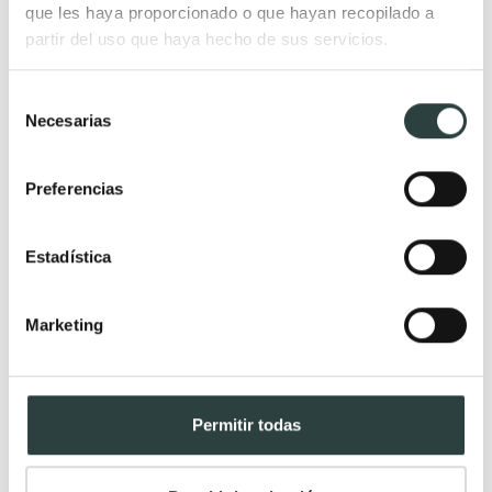
que les haya proporcionado o que hayan recopilado a
Muebles de baño
Lavabos
partir del uso que haya hecho de sus servicios.
Muebles de baño Modernos
Lavabos modernos
Muebles de baño rústicos y
Lavabos sobre encimera
Selección
natural
Lavabos baratos
Necesarias
de
Muebles de baño vintage y
Lavabos pequeños
consentimiento
neoclásicos
Lavabos a medida
Preferencias
Mueble de baño de madera
Lavabos pedestal
Muebles de baño Salgar
Lavabos encastrados
Estadística
Muebles de baño fondo
Lavabos suspendidos
reducido
Lavabos dobles
Marketing
Muebles de baño
suspendidos
Muebles de baño
Permitir todas
económicos
Auxiliares de baño