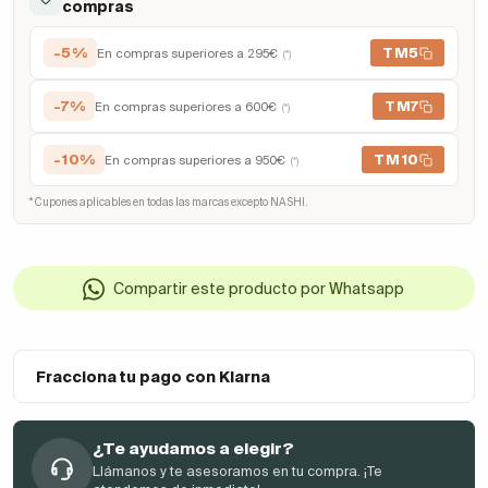
compras
-5%
TM5
En compras superiores a 295€
(*)
-7%
TM7
En compras superiores a 600€
(*)
-10%
TM10
En compras superiores a 950€
(*)
* Cupones aplicables en todas las marcas excepto NASHI.
Compartir este producto por Whatsapp
Fracciona tu pago con Klarna
¿Te ayudamos a elegir?
Llámanos y te asesoramos en tu compra. ¡Te