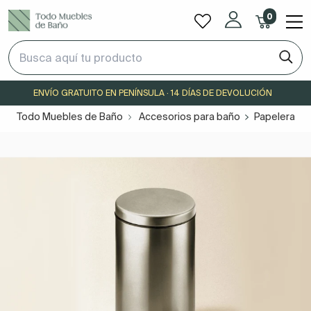
0
ENVÍO GRATUITO EN PENÍNSULA · 14 DÍAS DE DEVOLUCIÓN
Todo Muebles de Baño
Accesorios para baño
Papeleras d