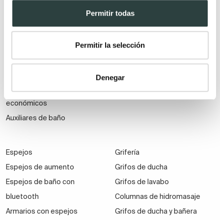
Mueble de baño de madera
Lavabos pedestal
Permitir todas
Muebles de baño Salgar
Lavabos encastrados
Muebles de baño fondo
Lavabos suspendidos
reducido
Lavabos dobles
Permitir la selección
Muebles de baño
suspendidos
Denegar
Muebles de baño
económicos
Auxiliares de baño
Espejos
Grifería
Espejos de aumento
Grifos de ducha
Espejos de baño con
Grifos de lavabo
bluetooth
Columnas de hidromasaje
Armarios con espejos
Grifos de ducha y bañera