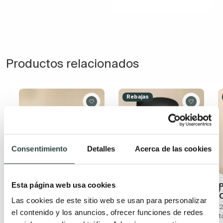
Productos relacionados
Rebajas
Consentimiento
Detalles
Acerca de las cookies
Esta página web usa cookies
Papelera de baño
Papelera de baño
Cosmic Flat
Cosmic
Las cookies de este sitio web se usan para personalizar
A suelo con opción a
Negro mate 20.7x27.4x30
2
el contenido y los anuncios, ofrecer funciones de redes
pared quickFix
cm a suelo con tapa y
t