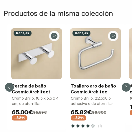
Productos de la misma colección
Rebajas
Rebajas
Percha de baño
Toallero aro de baño
A
Cosmic Architect
Cosmic Architec
Cromo Brillo, 18.5 x 5.5 x 4
Cromo Brillo, 22.5x8.5
1
cm, de atornillar
adhesivo o de atornillar
65,00€
65,82€
95,59€
96,80€
−32%
−32%
(1)