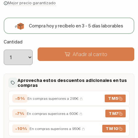
Mejor precio garantizado
Compra hoy y recíbelo en 3 - 5 días laborables
Cantidad
Añadir al carrito
Aprovecha estos descuentos adicionales en tus
compras
-5%
TM5
En compras superiores a 295€
(*)
-7%
TM7
En compras superiores a 600€
(*)
-10%
TM10
En compras superiores a 950€
(*)