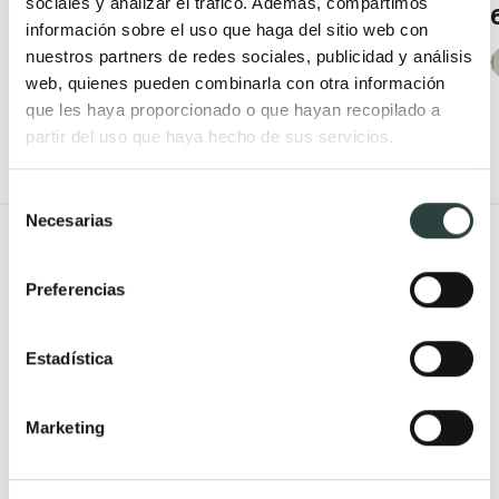
sociales y analizar el tráfico. Además, compartimos
pedal 5L
37,03€
54,45€
información sobre el uso que haga del sitio web con
40,32€
59,29€
−32%
nuestros partners de redes sociales, publicidad y análisis
−32%
web, quienes pueden combinarla con otra información
que les haya proporcionado o que hayan recopilado a
partir del uso que haya hecho de sus servicios.
Selección
Necesarias
de
Todo Muebles de baño
consentimiento
Preferencias
Muebles de baño
Lavabos
Muebles de baño Modernos
Lavabos modernos
Estadística
Muebles de baño rústicos y
Lavabos sobre encimera
natural
Lavabos baratos
Marketing
Muebles de baño vintage y
Lavabos pequeños
neoclásicos
Lavabos a medida