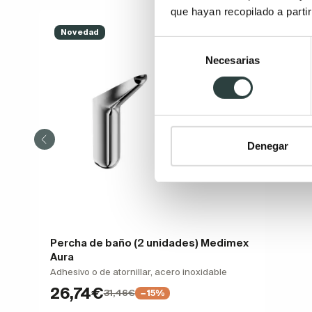
que hayan recopilado a parti
Novedad
Selección
Necesarias
de
consentimiento
Denegar
Percha de baño (2 unidades) Medimex
Aura
Adhesivo o de atornillar, acero inoxidable
26,74€
31,46€
−15%