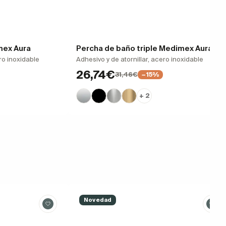
mex Aura
Percha de baño triple Medimex Aura
ro inoxidable
Adhesivo y de atornillar, acero inoxidable
26,74€
31,46€
−15%
+ 2
Novedad