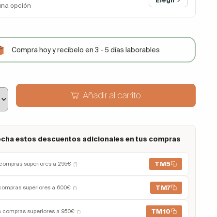
una opción
Compra hoy y recíbelo en 3 - 5 días laborables
Añadir al carrito
cha estos descuentos adicionales en tus compras
TM5
compras superiores a 295€
(*)
TM7
compras superiores a 600€
(*)
TM10
n compras superiores a 950€
(*)