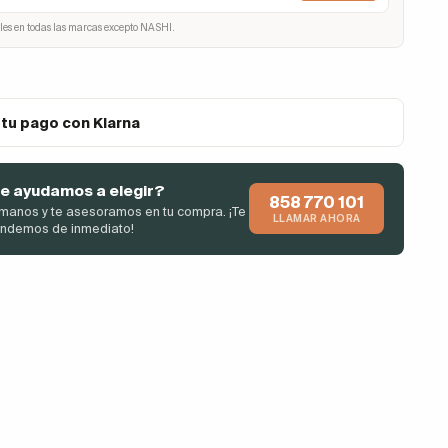
les en todas las marcas excepto NASHI.
 tu pago con Klarna
e ayudamos a elegir?
858 770 101
manos y te asesoramos en tu compra. ¡Te
LLAMAR AHORA
endemos de inmediato!