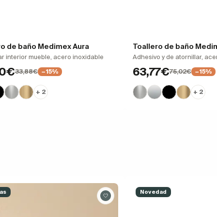
ro de baño Medimex Aura
Toallero de baño Medi
r interior mueble, acero inoxidable
Adhesivo y de atornillar, ace
80€
63,77€
33,88€
75,02€
−15%
−15%
+ 2
+ 2
as
Novedad