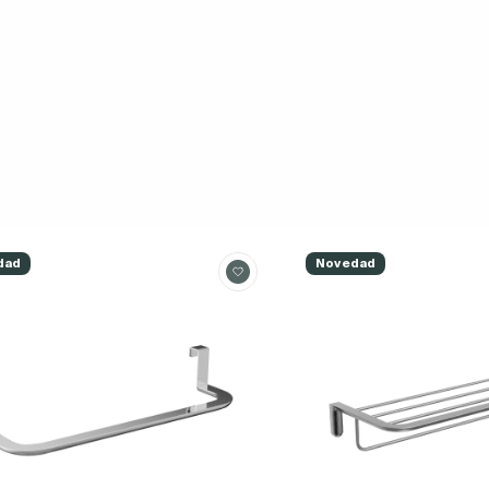
dad
Novedad