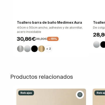
Toallero barra de baño Medimex Aura
Toalle
40cm o 50cm ancho, adhesivo y de atornillar,
De colga
acero inoxidable
28,
30,86€
36,30€
−15%
+ 2
Productos relacionados
Rebajas
Rebaj