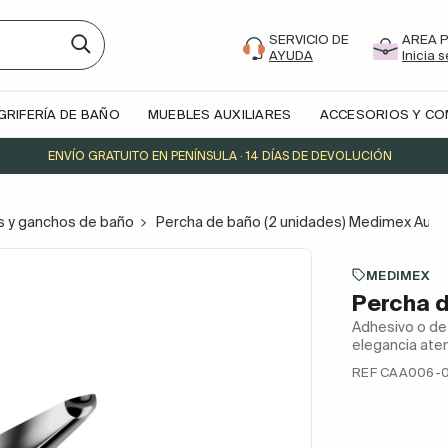
SERVICIO DE
AREA 
AYUDA
Inicia 
GRIFERÍA DE BAÑO
MUEBLES AUXILIARES
ACCESORIOS Y C
ENVÍO GRATUITO EN PENÍNSULA · 14 DÍAS DE DEVOLUCIÓN
s y ganchos de baño
Percha de baño (2 unidades) Medimex Aura
MEDIMEX
Percha d
Adhesivo o de 
elegancia atem
REF CAA006-0