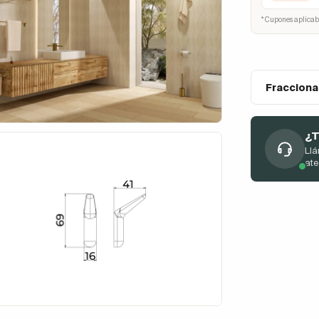
* Cupones aplicab
Fracciona
¿T
Llá
at