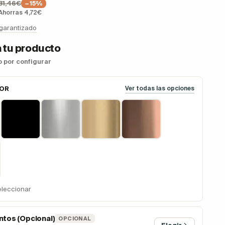
31,46€
−15%
Ahorras 4,72€
 garantizado
 tu producto
so por configurar
LOR
Ver todas las opciones
eleccionar
tos (Opcional)
OPCIONAL
Elegir