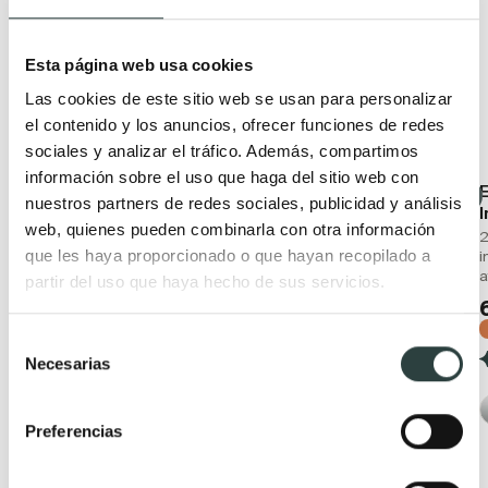
Esta página web usa cookies
Las cookies de este sitio web se usan para personalizar
el contenido y los anuncios, ofrecer funciones de redes
sociales y analizar el tráfico. Además, compartimos
información sobre el uso que haga del sitio web con
Cesta Imex de baño
Cesta Imex de baño
nuestros partners de redes sociales, publicidad y análisis
Rectangular de
Rectangular blanco mate
web, quienes pueden combinarla con otra información
28x11x10.5cm negro mate
de 28x11x10.5cm de PVC
2
de PVC
con tornillos
que les haya proporcionado o que hayan recopilado a
i
a
partir del uso que haya hecho de sus servicios.
19,97€
19,97€
33,29€
33,29€
−40%
−40%
(5)
(1)
Selección
Necesarias
de
consentimiento
Preferencias