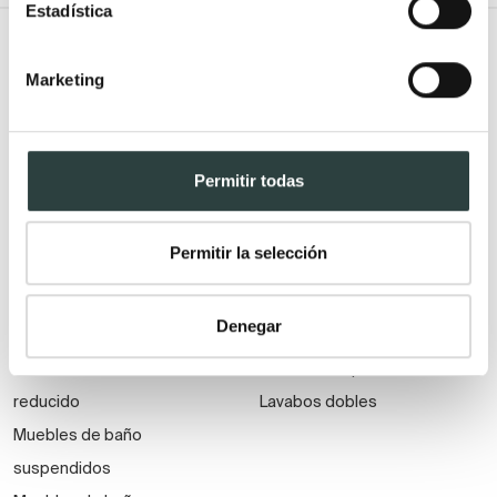
Estadística
Todo Muebles de baño
Marketing
Muebles de baño
Lavabos
Muebles de baño Modernos
Lavabos modernos
Muebles de baño rústicos y
Lavabos sobre encimera
Permitir todas
natural
Lavabos baratos
Muebles de baño vintage y
Lavabos pequeños
Permitir la selección
neoclásicos
Lavabos a medida
Mueble de baño de madera
Lavabos pedestal
Denegar
Muebles de baño Salgar
Lavabos encastrados
Muebles de baño fondo
Lavabos suspendidos
reducido
Lavabos dobles
Muebles de baño
suspendidos