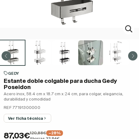
GEDY
Estante doble colgable para ducha Gedy
Poseidon
Acero inox, 58.4 cm x 18.7 cm x 24 cm, para colgar, elegancia,
durabilidad y comodidad
REF 77191300000
Ver ficha técnica
120,88€
−28%
87,03€
Ahorras 33,84€