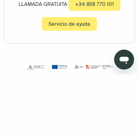
LLAMADA GRATUITA
+34 858 770 101
Servicio de ayuda
Copyright © 2026 Todo Muebles de Baño - Todos los derechos
reservados. Madrid. Oficinas sin atención al cliente. Calle
Pensamiento, 27. 28020. Granada. Oficinas sin atención al
cliente. Av. Fernando de los ríos 11 , portal 1, 1º Oficina 5 18100
Armilla (Granada)