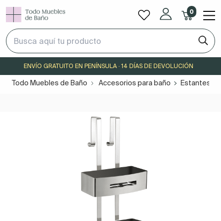
0
ENVÍO GRATUITO EN PENÍNSULA · 14 DÍAS DE DEVOLUCIÓN
Todo Muebles de Baño
Accesorios para baño
Estantes pa