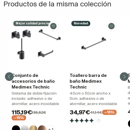
Productos de la misma colección
Mejor calidad precio
Novedad
Conjunto de
Toallero barra de
E
accesorios de baño
baño Medimex
Medimex Technic
Technic
8
d
Sistema de doble fijación
40cm o 50cm ancho x
a
incluido: adhesivo o de
5cm, adhesivo o de
a
atornillar, acero inoxidable
atornillar, acero inoxidable
115,19€
34,97€
135,52€
41,14€
−15%
−15%
(1)
+ 1