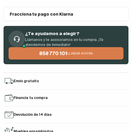
Fracciona tu pago con Klarna
¿Te ayudamos a elegir?
Llámanos y te asesoramos en tu compra. ¡Te
atendemos de inmediato!
858 770 101
LLAMAR AHORA
Envío gratuito
Financia tu compra
Devolución de 14 días
Muebles ensamblados