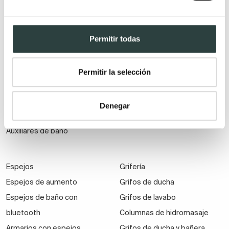
Mueble de baño de madera
Lavabos pedestal
Muebles de baño Salgar
Lavabos encastrados
Permitir todas
Muebles de baño fondo
Lavabos suspendidos
reducido
Lavabos dobles
Muebles de baño
Permitir la selección
suspendidos
Muebles de baño
Denegar
económicos
Auxiliares de baño
Espejos
Grifería
Espejos de aumento
Grifos de ducha
Espejos de baño con
Grifos de lavabo
bluetooth
Columnas de hidromasaje
Armarios con espejos
Grifos de ducha y bañera