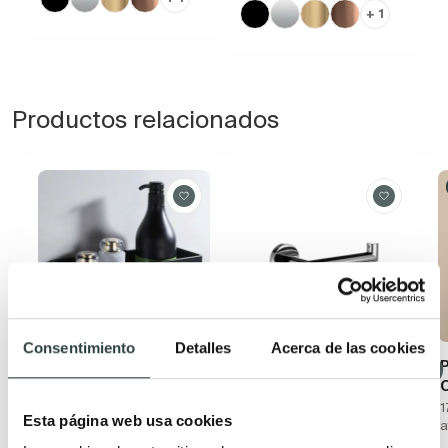
+ 1
Productos relacionados
Consentimiento
Detalles
Acerca de las cookies
Cesta Imex de baño
Portarrollo de baño
P
Manillons Torrent Eco
Rectangular de
6500
28x11x10.5cm negro mate
1
Esta página web usa cookies
de PVC
a
17.5x7x5.5 cm, adhesivo y
de atornillar