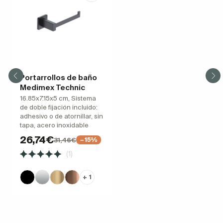
Portarrollos de baño
Medimex Technic
16.85x7.15x5 cm, Sistema
de doble fijación incluido:
adhesivo o de atornillar, sin
tapa, acero inoxidable
26,74€
31,46€
−15%
(1)
+ 1