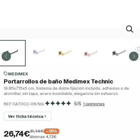
MEDIMEX
Portarrollos de baño Medimex Technic
16.85x7.15x5 cm, Sistema de doble fijación incluido: adhesivo o de
atornillar, sin tapa, acero inoxidable, elegancia sin esfuerzo.
·
5/5
REF CAT002-08/NG
1 opiniones
Ver ficha técnica
31,46€
−15%
26,74€
Ahorras 4,72€