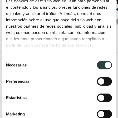
19,97€
Las cookies de este sitio web se usan para personalizar
33,29€
−40%
31,76€
el contenido y los anuncios, ofrecer funciones de redes
42,35€
−25%
(5)
sociales y analizar el tráfico. Además, compartimos
(4)
información sobre el uso que haga del sitio web con
nuestros partners de redes sociales, publicidad y análisis
+ 3
web, quienes pueden combinarla con otra información
que les haya proporcionado o que hayan recopilado a
partir del uso que haya hecho de sus servicios.
Selección
Todo Muebles de baño
Necesarias
de
consentimiento
Muebles de baño
Lavabos
Preferencias
Muebles de baño Modernos
Lavabos modernos
Muebles de baño rústicos y
Lavabos sobre encimera
Estadística
natural
Lavabos baratos
Muebles de baño vintage y
Lavabos pequeños
Marketing
neoclásicos
Lavabos a medida