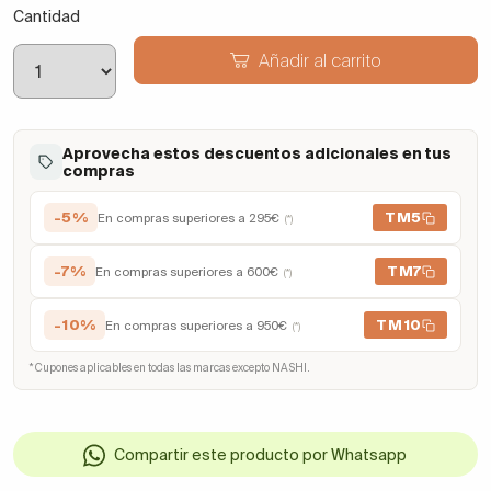
Cantidad
Añadir al carrito
Aprovecha estos descuentos adicionales en tus
compras
-5%
TM5
En compras superiores a 295€
(*)
-7%
TM7
En compras superiores a 600€
(*)
-10%
TM10
En compras superiores a 950€
(*)
* Cupones aplicables en todas las marcas excepto NASHI.
Compartir este producto por Whatsapp