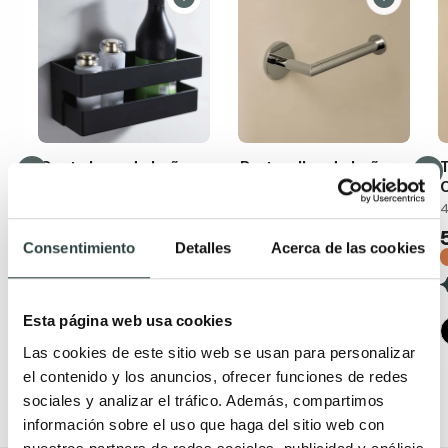
Cesta Imex de baño
Portarollos de baño
T
Cosmic Start
Rectangular de
28x11x10.5cm negro mate
17x8.2x5cm adhesivo y de
4
de PVC
atornillar sin tapa
Consentimiento
Detalles
Acerca de las cookies
19,97€
18,10€
33,29€
−40%
26,62€
−32%
(5)
(4)
Esta página web usa cookies
+ 1
Las cookies de este sitio web se usan para personalizar
el contenido y los anuncios, ofrecer funciones de redes
sociales y analizar el tráfico. Además, compartimos
información sobre el uso que haga del sitio web con