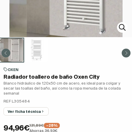
OXEN
Radiador toallero de baño Oxen City
Blanco hidráulico de 120x50 cm de acero, es ideal para colgar y
secar las toallas del baño, así como la ropa menuda de la colada
semanal
REF L305484
Ver ficha técnica
131,89€
−28%
94,96€
Ahorras 36,93€