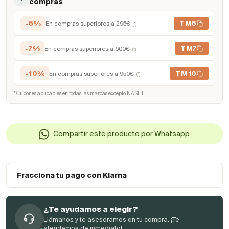
compras
-5%
TM5
En compras superiores a 295€
(*)
-7%
TM7
En compras superiores a 600€
(*)
-10%
TM10
En compras superiores a 950€
(*)
* Cupones aplicables en todas las marcas excepto NASHI.
Compartir este producto por Whatsapp
Fracciona tu pago con Klarna
¿Te ayudamos a elegir?
Llámanos y te asesoramos en tu compra. ¡Te
atendemos de inmediato!