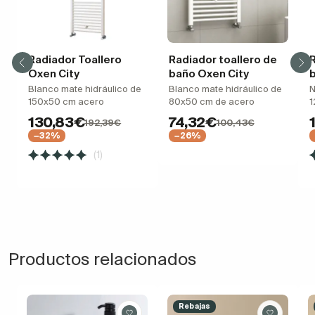
Radiador Toallero
Radiador toallero de
R
Oxen City
baño Oxen City
Blanco mate hidráulico de
Blanco mate hidráulico de
N
150x50 cm acero
80x50 cm de acero
1
130,83€
74,32€
192,39€
100,43€
−32%
−26%
(1)
Productos relacionados
Rebajas