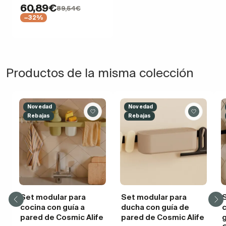
60,89€
89,54€
−32%
Productos de la misma colección
Novedad
Novedad
Rebajas
Rebajas
Set modular para
Set modular para
cocina con guía a
ducha con guía de
pared de Cosmic Alife
pared de Cosmic Alife
g