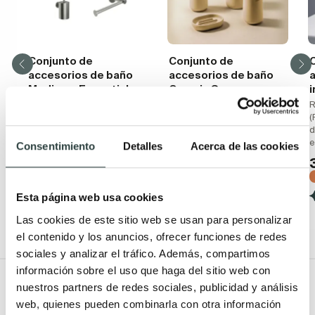
Conjunto de
Conjunto de
accesorios de baño
accesorios de baño
Medimex Essential
Cosmic Saona
i
Sistema de doble fijación
Sobremesa
R
incluido: adhesivo o de
(
63,36€
93,17€
−32%
atornillar, acero inoxidable
d
e
(1)
Consentimiento
Detalles
Acerca de las cookies
79,19€
93,17€
−15%
(2)
+ 2
Esta página web usa cookies
+ 2
Las cookies de este sitio web se usan para personalizar
el contenido y los anuncios, ofrecer funciones de redes
sociales y analizar el tráfico. Además, compartimos
información sobre el uso que haga del sitio web con
Todo Muebles de baño
nuestros partners de redes sociales, publicidad y análisis
web, quienes pueden combinarla con otra información