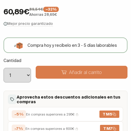
89,54€
−32%
60,89€
Ahorras 28,65€
Mejor precio garantizado
Compra hoy y recíbelo en 3 - 5 días laborables
Cantidad
Añadir al carrito
Aprovecha estos descuentos adicionales en tus
compras
-5%
TM5
En compras superiores a 295€
(*)
-7%
TM7
En compras superiores a 600€
(*)