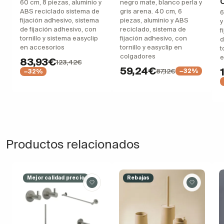
C
60 cm, 8 piezas, aluminio y
negro mate, blanco perla y
ABS reciclado sistema de
gris arena. 40 cm, 6
6
fijación adhesivo, sistema
piezas, aluminio y ABS
y
de fijación adhesivo, con
reciclado, sistema de
f
tornillo y sistema easyclip
fijación adhesivo, con
d
en accesorios
tornillo y easyclip en
t
colgadores
e
83,93€
123,42€
59,24€
87,12€
−32%
−32%
Productos relacionados
Mejor calidad precio
Rebajas