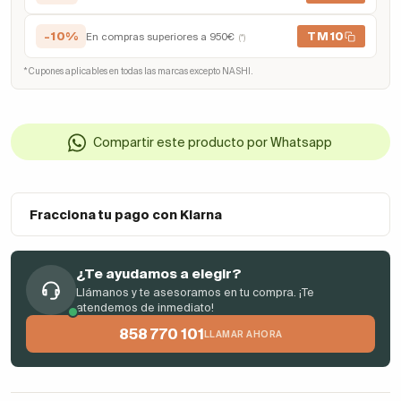
-10%
TM10
En compras superiores a 950€
(*)
* Cupones aplicables en todas las marcas excepto NASHI.
Compartir este producto por Whatsapp
Fracciona tu pago con Klarna
¿Te ayudamos a elegir?
Llámanos y te asesoramos en tu compra. ¡Te
atendemos de inmediato!
858 770 101
LLAMAR AHORA