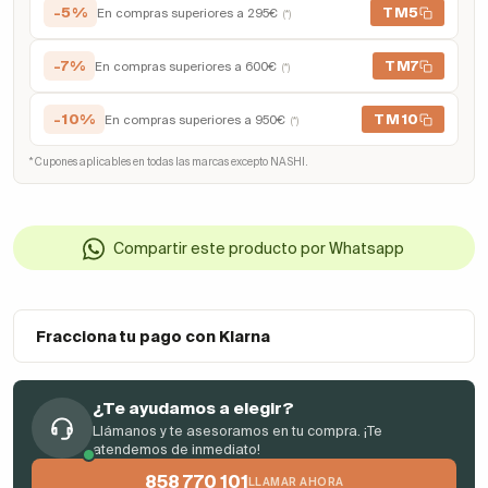
-5%
TM5
En compras superiores a 295€
(*)
-7%
TM7
En compras superiores a 600€
(*)
-10%
TM10
En compras superiores a 950€
(*)
* Cupones aplicables en todas las marcas excepto NASHI.
Compartir este producto por Whatsapp
Fracciona tu pago con Klarna
¿Te ayudamos a elegir?
Llámanos y te asesoramos en tu compra. ¡Te
atendemos de inmediato!
858 770 101
LLAMAR AHORA