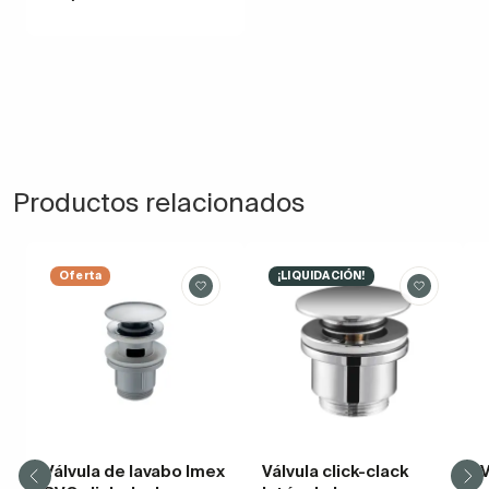
Productos relacionados
Oferta
¡LIQUIDACIÓN!
Válvula de lavabo Imex
Válvula click-clack
V