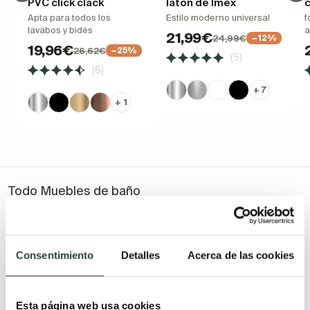
PVC click clack
latón de Imex
c
Apta para todos los
Estilo moderno universal
f
lavabos y bidés
a
21,99€
24,99€
−12%
19,96€
26,62€
−25%
(5)
(6)
+ 7
+ 1
Todo Muebles de baño
Muebles de baño
Lavabos
Muebles de baño Modernos
Lavabos modernos
Consentimiento
Detalles
Acerca de las cookies
Muebles de baño rústicos y
Lavabos sobre encimera
natural
Lavabos baratos
Esta página web usa cookies
Muebles de baño vintage y
Lavabos pequeños