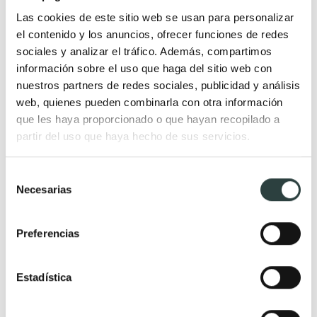
Las cookies de este sitio web se usan para personalizar
neoclásicos
Lavabos a medida
el contenido y los anuncios, ofrecer funciones de redes
Mueble de baño de madera
Lavabos pedestal
sociales y analizar el tráfico. Además, compartimos
Muebles de baño Salgar
Lavabos encastrados
información sobre el uso que haga del sitio web con
Muebles de baño fondo
Lavabos suspendidos
nuestros partners de redes sociales, publicidad y análisis
web, quienes pueden combinarla con otra información
reducido
Lavabos dobles
que les haya proporcionado o que hayan recopilado a
Muebles de baño
partir del uso que haya hecho de sus servicios.
suspendidos
Muebles de baño
Selección
Necesarias
económicos
de
consentimiento
Auxiliares de baño
Preferencias
Espejos
Grifería
Estadística
Espejos de aumento
Grifos de ducha
Espejos de baño con
Grifos de lavabo