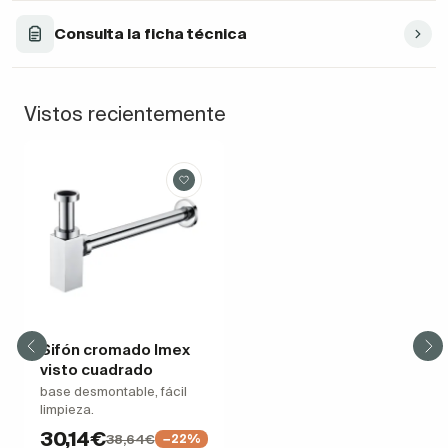
Consulta la ficha técnica
Vistos recientemente
Sifón cromado Imex
visto cuadrado
base desmontable, fácil
limpieza.
30,14€
38,64€
−22%