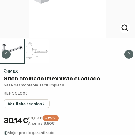
IMEX
Sifón cromado Imex visto cuadrado
base desmontable, fácil limpieza.
REF SCL003
Ver ficha técnica
38,64€
−22%
30,14€
Ahorras 8,50€
Mejor precio garantizado