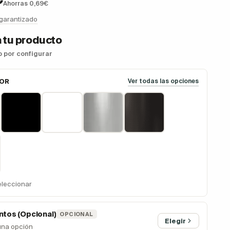
Ahorras 0,69€
 garantizado
 tu producto
so por configurar
LOR
Ver todas las opciones
eleccionar
tos (Opcional)
OPCIONAL
Elegir
una opción