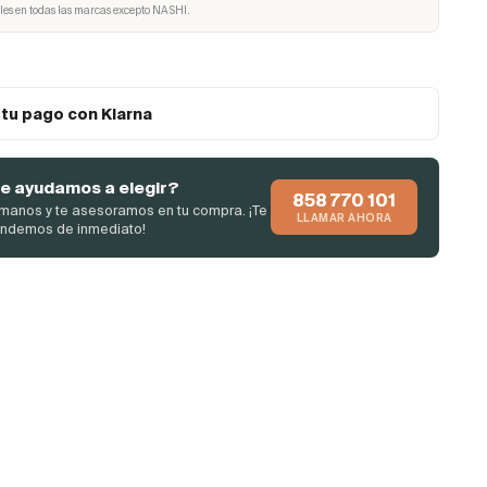
les en todas las marcas excepto NASHI.
 tu pago con Klarna
e ayudamos a elegir?
858 770 101
manos y te asesoramos en tu compra. ¡Te
LLAMAR AHORA
endemos de inmediato!