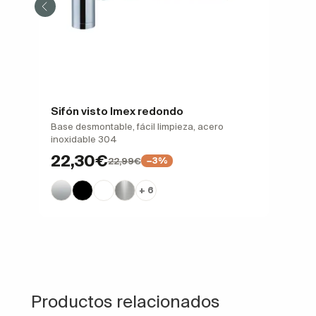
Sifón visto Imex redondo
Base desmontable, fácil limpieza, acero
inoxidable 304
22,30€
22,99€
−3%
+ 6
Productos relacionados