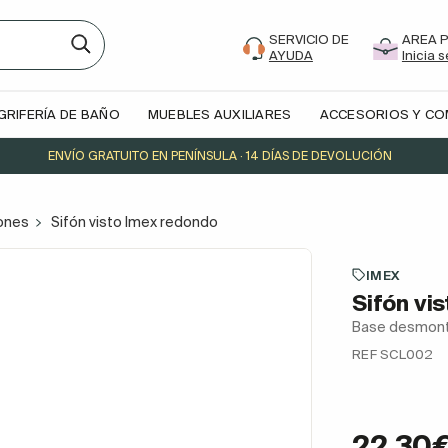
SERVICIO DE
AREA 
AYUDA
Inicia 
GRIFERÍA DE BAÑO
MUEBLES AUXILIARES
ACCESORIOS Y C
ENVÍO GRATUITO EN PENÍNSULA · 14 DÍAS DE DEVOLUCIÓN
fones
Sifón visto Imex redondo
IMEX
Sifón vi
Base desmontab
REF SCL002
22,30