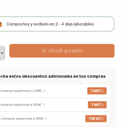
Compra hoy y recíbelo en 2 - 4 días laborables
Añadir al carrito
cha estos descuentos adicionales en tus compras
TM5
compras superiores a 295€
(*)
TM7
compras superiores a 600€
(*)
TM10
n compras superiores a 950€
(*)