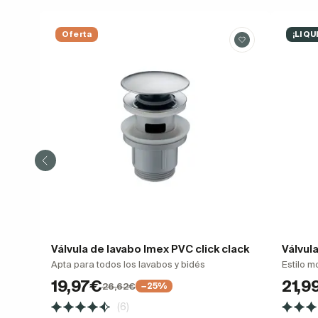
Oferta
¡LIQU
Válvula de lavabo Imex PVC click clack
Válvula
Apta para todos los lavabos y bidés
Estilo m
19,97€
21,9
26,62€
−25%
(6)