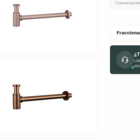
* Cupones aplicab
Fracciona
¿T
Llá
at