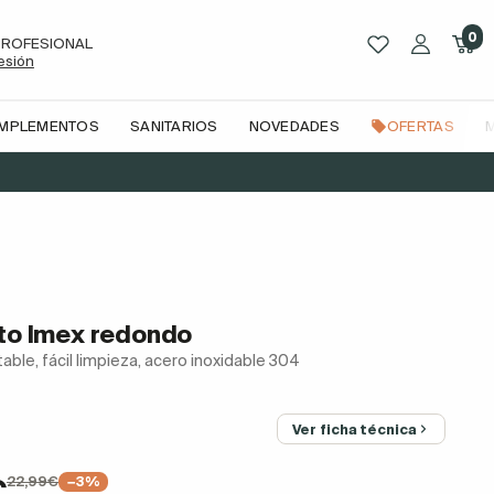
0
PROFESIONAL
sesión
OMPLEMENTOS
SANITARIOS
NOVEDADES
OFERTAS
sto Imex redondo
le, fácil limpieza, acero inoxidable 304
Ver ficha técnica
22,99€
€
−3%