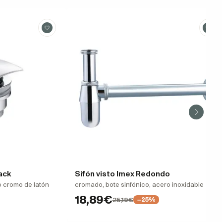
lack
Sifón visto Imex Redondo
 cromo de latón
cromado, bote sinfónico, acero inoxidable
18,89€
25,19€
−25%