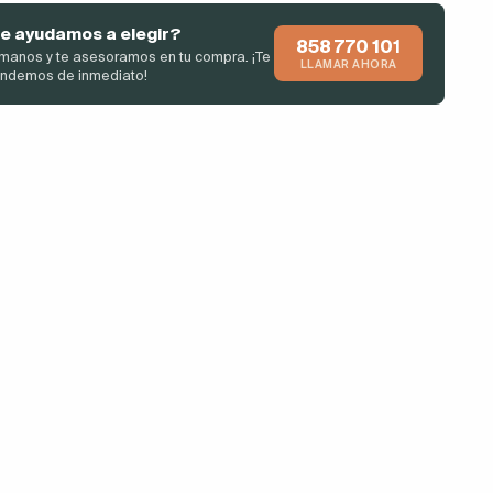
e ayudamos a elegir?
858 770 101
manos y te asesoramos en tu compra. ¡Te
LLAMAR AHORA
endemos de inmediato!