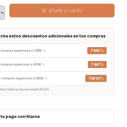
Añadir al carrito
cha estos descuentos adicionales en tus compras
TM5
compras superiores a 295€
(*)
TM7
compras superiores a 600€
(*)
TM10
n compras superiores a 950€
(*)
les en todas las marcas excepto NASHI.
 tu pago con Klarna