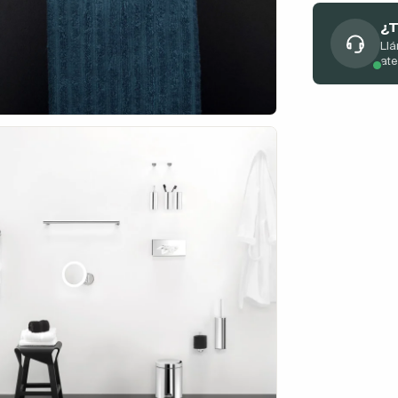
¿T
Llá
at