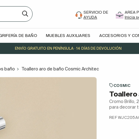
SERVICIO DE
AREA 
AYUDA
Inicia 
GRIFERÍA DE BAÑO
MUEBLES AUXILIARES
ACCESORIOS Y C
ENVÍO GRATUITO EN PENÍNSULA · 14 DÍAS DE DEVOLUCIÓN
os baño
Toallero aro de baño Cosmic Architec
COSMIC
Toallero
Cromo Brillo, 
para decorar t
REF WJC205A