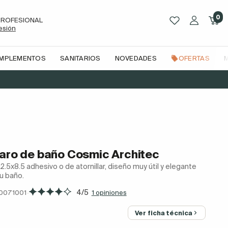
0
PROFESIONAL
sesión
OMPLEMENTOS
SANITARIOS
NOVEDADES
OFERTAS
 aro de baño Cosmic Architec
22.5x8.5 adhesivo o de atornillar, diseño muy útil y elegante
u baño.
·
4/5
0071001
1 opiniones
Ver ficha técnica