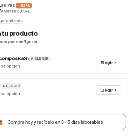
96,79€
€
−32%
Ahorras 30,97€
 garantizado
 tu producto
asos por configurar
 composición
A ELEGIR
Elegir
una opción
n
A ELEGIR
Elegir
una opción
Compra hoy y recíbelo en 3 - 5 días laborables