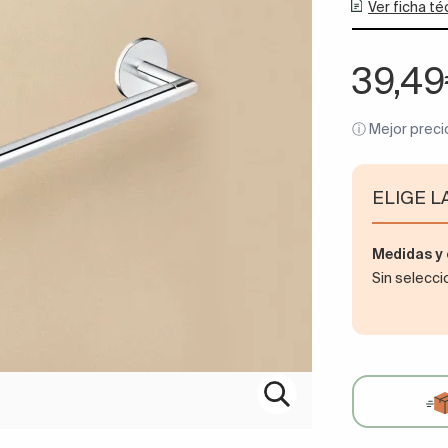
Ver ficha té
39,4
ⓘ Mejor preci
ELIGE L
Medidas 
Sin selecc