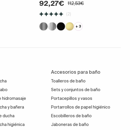
92,27€
112,53€
(2)
+ 3
Accesorios para baño
ucha
Toalleros de baño
vabo
Sets y conjuntos de baño
 hidromasaje
Portacepillos y vasos
cha y bañera
Portarrollos de papel higiénico
e ducha
Escobilleros de baño
cha higiénica
Jaboneras de baño