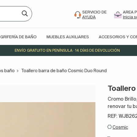
SERVICIO DE
AREA 
AYUDA
Inicia 
GRIFERÍA DE BAÑO
MUEBLES AUXILIARES
ACCESORIOS Y C
ENVÍO GRATUITO EN PENÍNSULA · 14 DÍAS DE DEVOLUCIÓN
os baño
Toallero barra de baño Cosmic Duo Round
Toaller
Cromo Brillo
renovar tu 
REF: WJB26
Cosmic