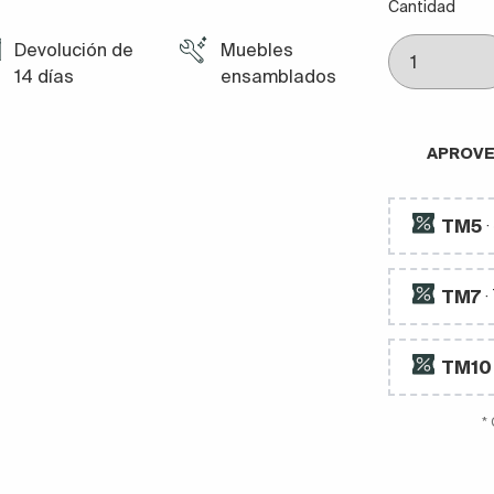
Cantidad
Devolución de
Muebles
14 días
ensamblados
APROVE
TM5
TM7
·
TM10
*