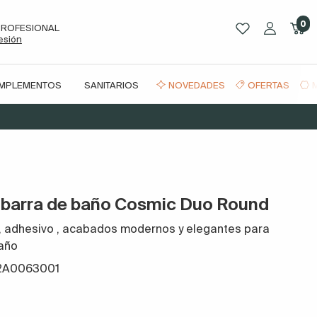
0
PROFESIONAL
sesión
OMPLEMENTOS
SANITARIOS
NOVEDADES
OFERTAS
o barra de baño Cosmic Duo Round
, adhesivo
,
acabados modernos y elegantes para
baño
2A0063001