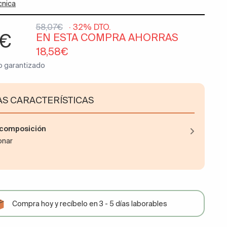
cnica
58,07€
· 32% DTO.
9€
EN ESTA COMPRA AHORRAS
18,58€
o garantizado
AS CARACTERÍSTICAS
y composición
ionar
Compra hoy y recíbelo en 3 - 5 días laborables