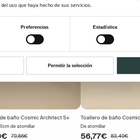
r del uso que haya hecho de sus servicios.
S
REBAJAS
Preferencias
Estadística
Permitir la selección
 de baño Cosmic Architect S+
Toallero de baño Cosmic
5cm de atornillar
De atornillar
0€
56,77€
79,86€
83,49€