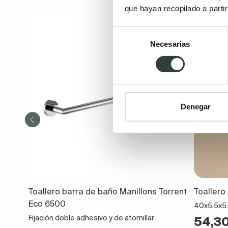
que hayan recopilado a parti
REBAJA
Selección
Necesarias
de
consentimiento
Denegar
Toallero barra de baño Manillons Torrent
Toallero
Eco 6500
40x5.5x5.
Fijación doble adhesivo y de atornillar
54,3