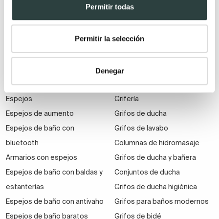
Muebles de baño
Permitir todas
suspendidos
Muebles de baño
Permitir la selección
económicos
Auxiliares de baño
Denegar
Espejos
Grifería
Espejos de aumento
Grifos de ducha
Espejos de baño con
Grifos de lavabo
bluetooth
Columnas de hidromasaje
Armarios con espejos
Grifos de ducha y bañera
Espejos de baño con baldas y
Conjuntos de ducha
estanterías
Grifos de ducha higiénica
Espejos de baño con antivaho
Grifos para baños modernos
Espejos de baño baratos
Grifos de bidé