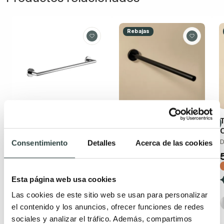
Rebajas
Toallero barra de
Toallero de baño
T
baño Manillons
Cosmic Architect S+
Torrent Eco 6500
40x5.5x5.5cm de atornillar
D
Consentimiento
Detalles
Acerca de las cookies
Fijación doble adhesivo y
54,30€
79,86€
de atornillar
−32%
40,08€
43,56€
−8%
Esta página web usa cookies
(3)
(4)
Las cookies de este sitio web se usan para personalizar
+ 3
el contenido y los anuncios, ofrecer funciones de redes
+ 3
sociales y analizar el tráfico. Además, compartimos