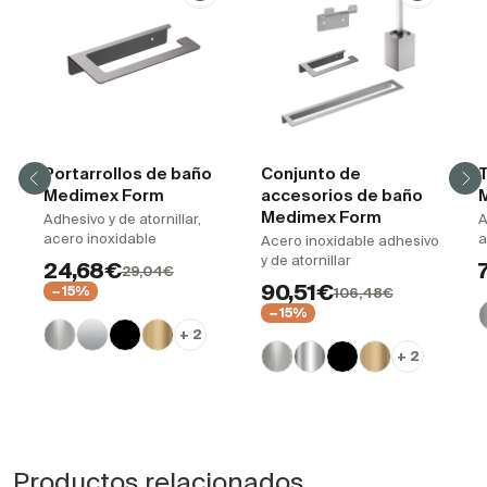
Portarrollos de baño
Conjunto de
T
Medimex Form
accesorios de baño
Medimex Form
Adhesivo y de atornillar,
A
acero inoxidable
a
Acero inoxidable adhesivo
y de atornillar
24,68€
29,04€
90,51€
−15%
106,48€
−15%
+ 2
+ 2
Productos relacionados