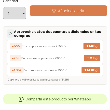
Cantidad
Añadir al carrito
Aprovecha estos descuentos adicionales en tus
compras
-5%
TM5
En compras superiores a 295€
(*)
-7%
TM7
En compras superiores a 600€
(*)
-10%
TM10
En compras superiores a 950€
(*)
* Cupones aplicables en todas las marcas excepto NASHI.
Compartir este producto por Whatsapp