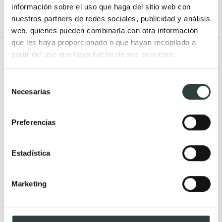
información sobre el uso que haga del sitio web con
nuestros partners de redes sociales, publicidad y análisis
web, quienes pueden combinarla con otra información
que les haya proporcionado o que hayan recopilado a
Todo Muebles de baño
partir del uso que haya hecho de sus servicios.
Muebles de baño
Lavabos
Selección
Necesarias
de
Muebles de baño Modernos
Lavabos modernos
consentimiento
Muebles de baño rústicos y
Lavabos sobre encimera
Preferencias
natural
Lavabos baratos
Muebles de baño vintage y
Lavabos pequeños
Estadística
neoclásicos
Lavabos a medida
Mueble de baño de madera
Lavabos pedestal
Marketing
Muebles de baño Salgar
Lavabos encastrados
Muebles de baño fondo
Lavabos suspendidos
reducido
Lavabos dobles