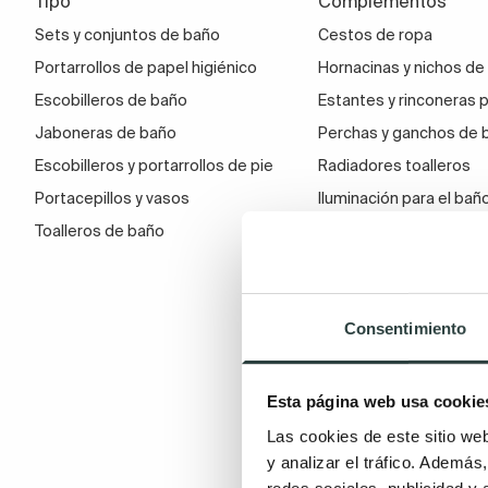
Tipo
Complementos
Sets y conjuntos de baño
Cestos de ropa
Portarrollos de papel higiénico
Hornacinas y nichos de
Escobilleros de baño
Estantes y rinconeras 
Jaboneras de baño
Perchas y ganchos de 
Escobilleros y portarrollos de pie
Radiadores toalleros
Portacepillos y vasos
Iluminación para el bañ
Toalleros de baño
Accesorios movilidad r
Dosificadores de jabón
Soportes para secador
Consentimiento
plancha
Taburetes de baño
Asideros y pasamanos
Esta página web usa cookie
Repisas
Las cookies de este sitio we
y analizar el tráfico. Ademá
redes sociales, publicidad y