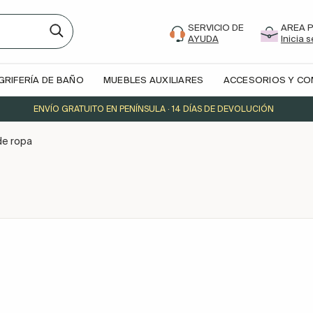
SERVICIO DE
AREA 
AYUDA
Inicia 
GRIFERÍA DE BAÑO
MUEBLES AUXILIARES
ACCESORIOS Y C
ENVÍO GRATUITO EN PENÍNSULA · 14 DÍAS DE DEVOLUCIÓN
de ropa