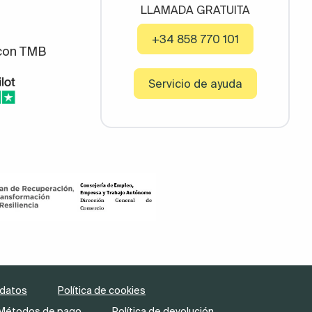
LLAMADA GRATUITA
+34 858 770 101
con TMB
Servicio de ayuda
 datos
Política de cookies
Métodos de pago
Política de devolución