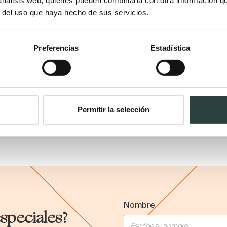
r del uso que haya hecho de sus servicios.
ntage
Preferencias
Estadística
antiles
ásicos
odernos
sticos
 diseño
Permitir la selección
estilo
Nombre
especiales?