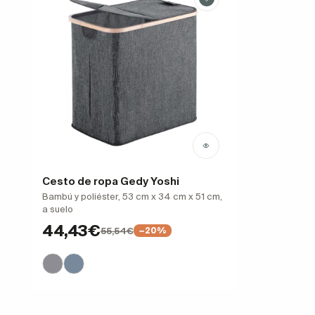
Cesto de ropa Gedy Yoshi
Bambú y poliéster, 53 cm x 34 cm x 51 cm,
a suelo
44,43€
55,54€
−20%