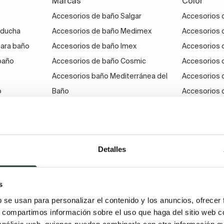
Marcas
Color
Accesorios de baño Salgar
Accesorios 
 ducha
Accesorios de baño Medimex
Accesorios 
para baño
Accesorios de baño Imex
Accesorios 
baño
Accesorios de baño Cosmic
Accesorios 
Accesorios baño Mediterránea del
Accesorios 
o
Baño
Accesorios 
educida
Accesorios de baño Teka
Accesorios 
Accesorios de baño Tres
Accesorios 
 de pelo y
Accesorios de baño Manillons
Detalles
Accesorios de baño Roca
s
b se usan para personalizar el contenido y los anuncios, ofrecer
s, compartimos información sobre el uso que haga del sitio web 
 análisis web, quienes pueden combinarla con otra información q