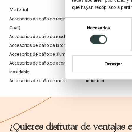
que hayan recopilado a parti
Material
Estilo
Accesorios de baño de resina (Gel
Accesorios de baño vi
Selección
Necesarias
de
Coat)
Accesorios de baño inf
consentimiento
Accesorios de baño de madera
Accesorios de baño cl
Accesorios de baño de latón
Accesorios de baño m
Accesorios de baño de aluminio
Accesorios de baño rú
Accesorios de baño de acero
Accesorios de baño de
Denegar
inoxidable
Accesorios de baño de 
Accesorios de baño de metal
industrial
¿Quieres disfrutar de ventajas 