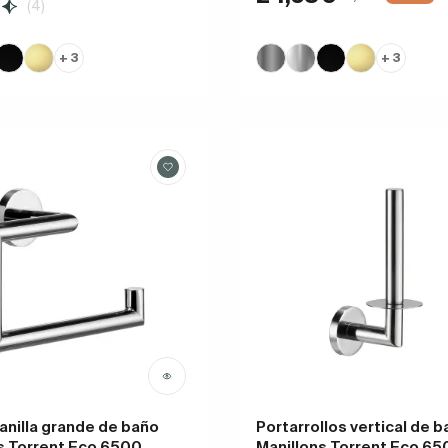
(4)
+ 3
+ 3
 anilla grande de baño
Portarrollos vertical de 
s Torrent Eco 6500
Manillons Torrent Eco 65