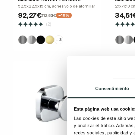
52.5x22.5x15 cm, adhesivo o de atornillar
21x7x13 cm
92,27€
34,51
112,53€
−18%
(2)
+ 3
Consentimiento
Esta página web usa cookie
Las cookies de este sitio we
y analizar el tráfico. Ademá
redes sociales, publicidad y