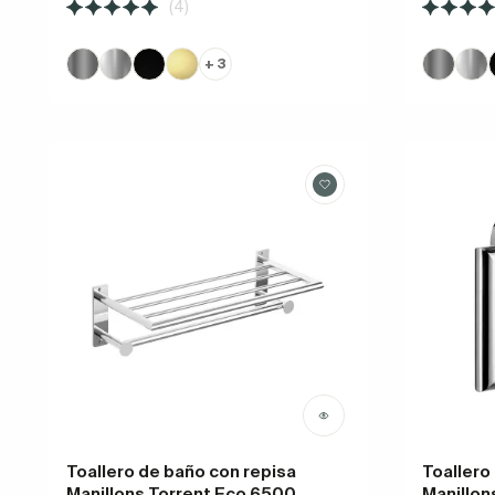
(4)
+ 3
Toallero de baño con repisa
Toallero
Manillons Torrent Eco 6500
Manillon