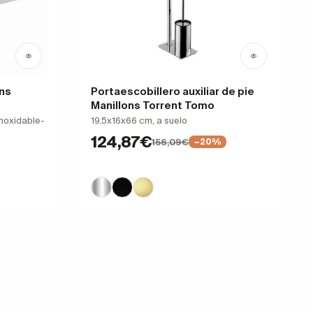
ons
Portaescobillero auxiliar de pie
Manillons Torrent Tomo
inoxidable-
19.5x16x66 cm, a suelo
124,87€
156,09€
−20%