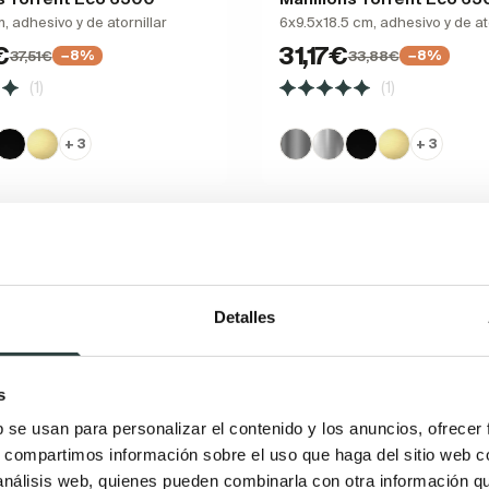
, adhesivo y de atornillar
6x9.5x18.5 cm, adhesivo y de ato
€
31,17€
37,51€
33,88€
−8%
−8%
(1)
(1)
+ 3
+ 3
Detalles
s
b se usan para personalizar el contenido y los anuncios, ofrecer
s, compartimos información sobre el uso que haga del sitio web 
 análisis web, quienes pueden combinarla con otra información q