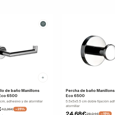
llo de baño Manillons
Percha de baño Manillons
 Eco 6500
Eco 6500
cm, adhesivo y de atornillar
5.5x5x5.5 cm doble fijación ad
atornillar
€
42,35€
−25%
24,68€
29,04€
−15%