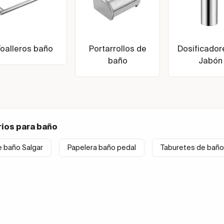
Toalleros baño
Portarrollos de
Dosificador
baño
Jabón
ios para baño
e baño Salgar
Papelera baño pedal
Taburetes de baño