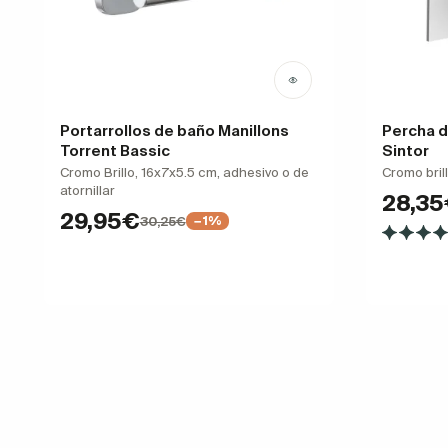
Portarrollos de baño Manillons
Percha d
Torrent Bassic
Sintor
Cromo Brillo, 16x7x5.5 cm, adhesivo o de
Cromo bril
atornillar
28,3
29,95€
30,25€
−1%