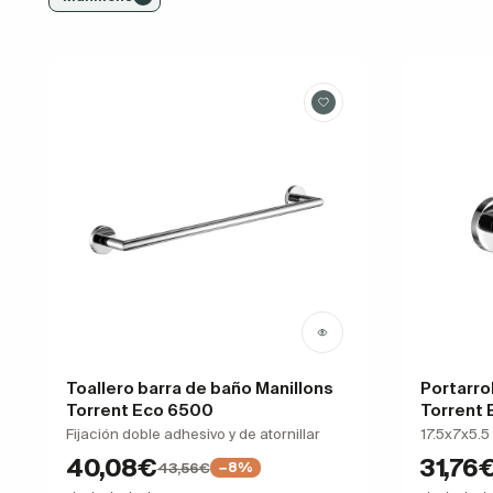
Toallero barra de baño Manillons
Portarro
Torrent Eco 6500
Torrent
Fijación doble adhesivo y de atornillar
17.5x7x5.5 
40,08€
31,76
43,56€
−8%