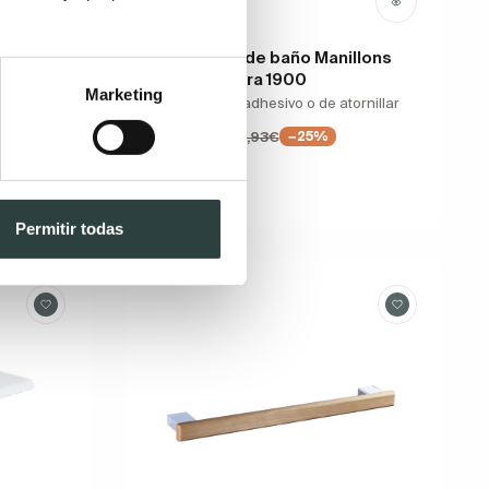
ns
Portarrollos de baño Manillons
Torrent Natura 1900
Marketing
illa
17.5 x 7 x 3 cm, adhesivo o de atornillar
29,95€
39,93€
−25%
Permitir todas