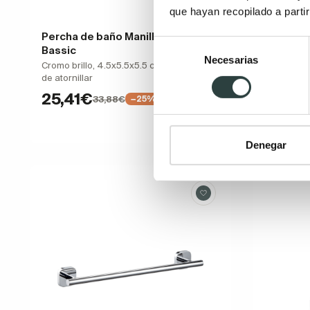
que hayan recopilado a parti
Percha de baño Manillons Torrent
Percha d
Selección
Bassic
Natura 
Necesarias
de
Cromo brillo, 4.5x5.5x5.5 cm, adhesivo o
Madera 3x4
consentimiento
de atornillar
29,0
25,41€
33,88€
−25%
Denegar