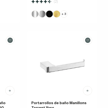
(2)
+ 3
baño
Portarrollos de baño Manillons
00
Torrent Yass