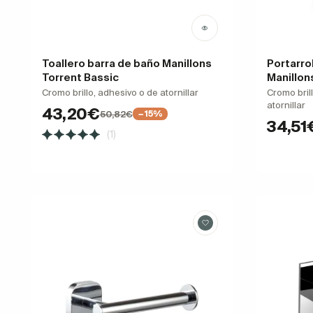
Toallero barra de baño Manillons
Portarro
Torrent Bassic
Manillon
Cromo brillo, adhesivo o de atornillar
Cromo bril
atornillar
43,20€
50,82€
−15%
34,51
(1)