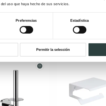
r del uso que haya hecho de sus servicios.
e baño Manillons Torrent
Toallero de baño Manillo
1900
Torrent Natura 1900
Preferencias
Estadística
.5x6.5 cm de atornillar
25x7x3 cm, de atornillar tipo an
4€
28,74€
30,25€
30,25€
−4%
−5%
(1)
Permitir la selección