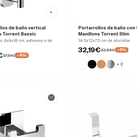
llos de baño vertical
Portarrollos de baño con
s Torrent Bassic
Manillons Torrent Slim
lo, 6x9x18 cm, adhesivo o de
14.5x12x7.5 cm de atornillar
32,19€
33,88€
−5%
€
37,51€
−8%
+ 2