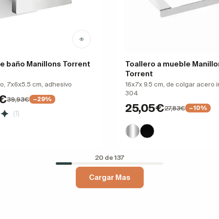
e baño Manillons Torrent
Toallero a mueble Manill
Torrent
lo, 7x6x5.5 cm, adhesivo
16x7x 9.5 cm, de colgar acero 
304
5€
39,93€
−29%
25,05€
27,83€
−10%
(1)
20 de 137
Cargar Mas