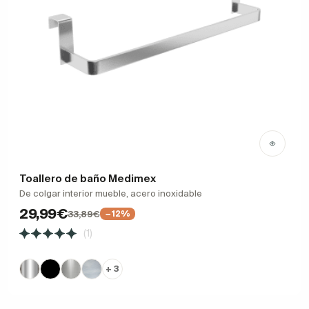
Toallero de baño Medimex
De colgar interior mueble, acero inoxidable
29,99€
33,89€
−12%
(1)
+ 3