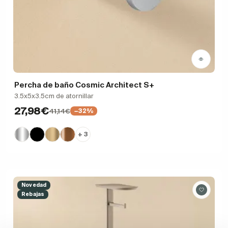
Percha de baño Cosmic Architect S+
3.5x5x3.5cm de atornillar
27,98€
41,14€
−32%
+ 3
Novedad
Rebajas