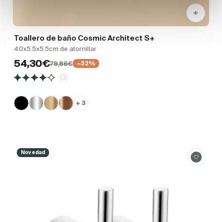
Toallero de baño Cosmic Architect S+
40x5.5x5.5cm de atornillar
54,30€
79,86€
−32%
(3)
+ 3
Novedad