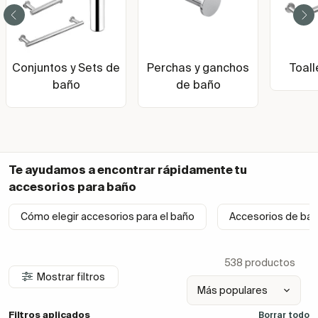
Conjuntos y Sets de
Perchas y ganchos
Toal
baño
de baño
Te ayudamos a encontrar rápidamente tu
accesorios para baño
Cómo elegir accesorios para el baño
Accesorios de bañ
538 productos
Mostrar filtros
Filtros aplicados
Borrar todo