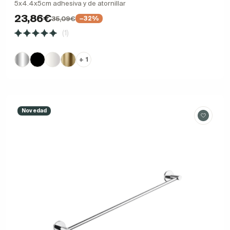
5x4.4x5cm adhesiva y de atornillar
23,86€
35,09€
−32%
(1)
+ 1
Novedad