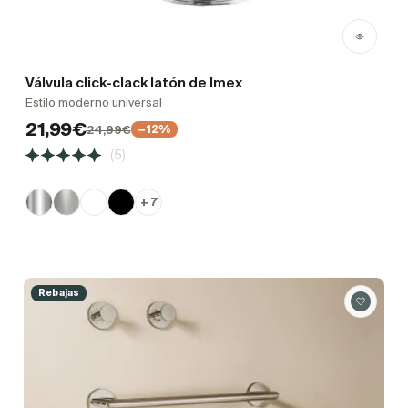
Válvula click-clack latón de Imex
Estilo moderno universal
21,99€
24,99€
−12%
(5)
+ 7
Rebajas