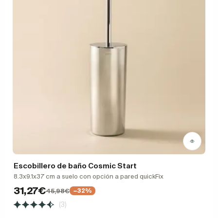
Escobillero de baño Cosmic Start
8.3x9.1x37 cm a suelo con opción a pared quickFix
31,27€
45,98€
−32%
(3)