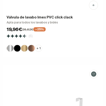
Válvula de lavabo Imex PVC click clack
Apta para todos los lavabos y bidés
19,96€
26,62€
−25%
(6)
+ 1