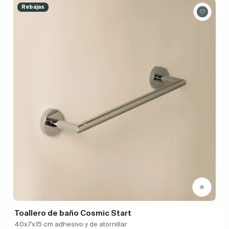
Rebajas
Toallero de baño Cosmic Start
40x7x15 cm adhesivo y de atornillar