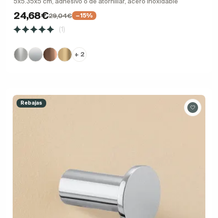
5x5.35x5 cm, adhesivo o de atornillar, acero inoxidable
24,68€
29,04€
−15%
(1)
+ 2
Rebajas