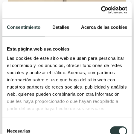
Consentimiento
Detalles
Acerca de las cookies
Esta página web usa cookies
Las cookies de este sitio web se usan para personalizar
el contenido y los anuncios, ofrecer funciones de redes
sociales y analizar el tráfico. Además, compartimos
información sobre el uso que haga del sitio web con
nuestros partners de redes sociales, publicidad y análisis
web, quienes pueden combinarla con otra información
Portaescobillero con portarrollos de Cosmic Combi
que les haya proporcionado o que hayan recopilado a
Flat
Extraplano 10x19.3x76 cm, a suelo
partir del uso que haya hecho de sus servicios.
66,07€
94,38€
−30%
Selección
(1)
Necesarias
de