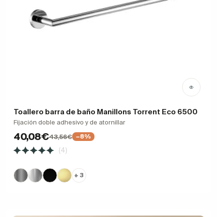
Toallero barra de baño Manillons Torrent Eco 6500
Fijación doble adhesivo y de atornillar
40,08€
43,56€
−8%
(4)
+ 3