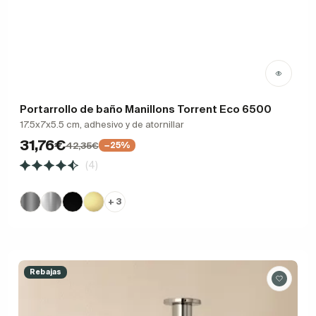
Portarrollo de baño Manillons Torrent Eco 6500
17.5x7x5.5 cm, adhesivo y de atornillar
31,76€
42,35€
−25%
(4)
+ 3
Rebajas