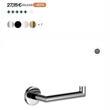
27,15€
39,93€
−32%
(1)
+ 1