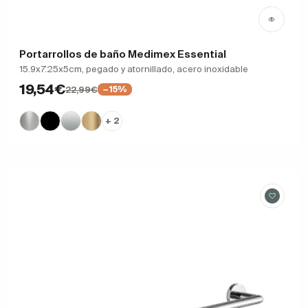
Portarrollos de baño Medimex Essential
15.9x7.25x5cm, pegado y atornillado, acero inoxidable
19,54€
22,99€
−15%
+ 2