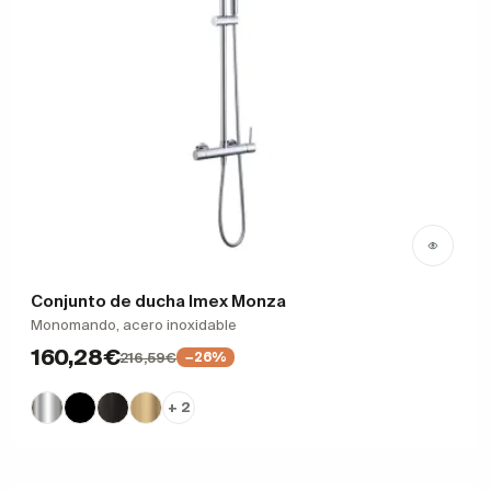
Conjunto de ducha Imex Monza
Monomando, acero inoxidable
160,28€
216,59€
−26%
+ 2