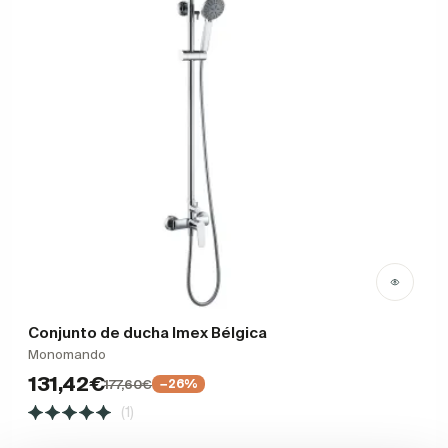
Conjunto de ducha Imex Bélgica
Monomando
131,42€
177,60€
−26%
(1)