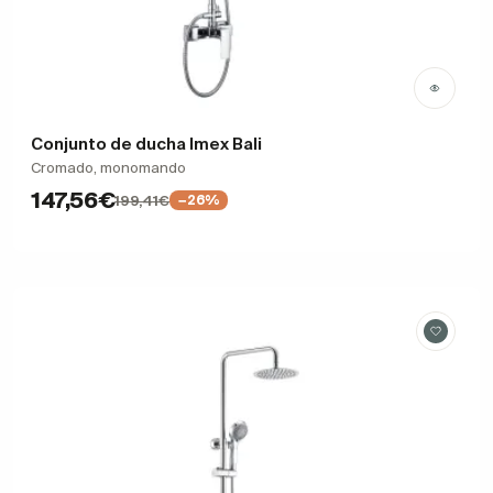
Conjunto de ducha Imex Bali
Cromado, monomando
147,56€
199,41€
−26%