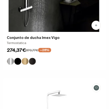
Conjunto de ducha Imex Vigo
Termostatica
274,37€
370,77€
−26%