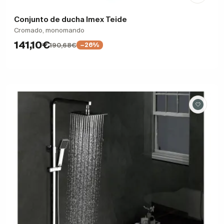
Conjunto de ducha Imex Teide
Cromado, monomando
141,10€
190,68€
−26%