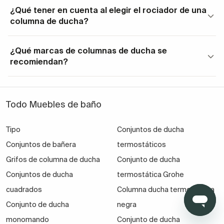
sobre la cabeza del usuario una vez dentro del
¿Qué tener en cuenta al elegir el rociador de una
columna de ducha?
plato. Puede ser más o menos grande, de forma
cuadrada o redonda. Incluso puede ir empotrado
¿Qué marcas de columnas de ducha se
en el techo.
recomiendan?
Una alcachofa o telefonillo móvil para usar
manualmente y dirigir el agua hacia la parte de
nuestro cuerpo que deseemos.
Todo Muebles de baño
Un cordón o tubo que une la alcachofa con el
Tipo
Conjuntos de ducha
sistema deVentajas y prestaciones de los
Conjuntos de bañera
termostáticos
conjuntos de duchas modernos
Grifos de columna de ducha
Conjunto de ducha
accionamiento.
Conjuntos de ducha
termostática Grohe
La pieza empotrada a la pared que proporciona el
cuadrados
Columna ducha termostática
agua y conecta con las tuberías.
Conjunto de ducha
negra
El mando o llave para accionar el grifo. Puede
monomando
Conjunto de ducha