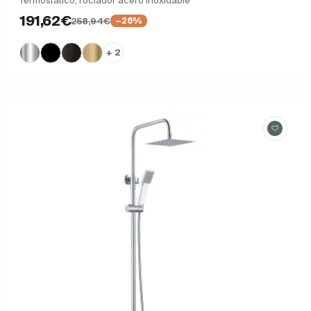
Termostático, rociador acero inoxidable
191,62€
258,94€
−26%
+ 2