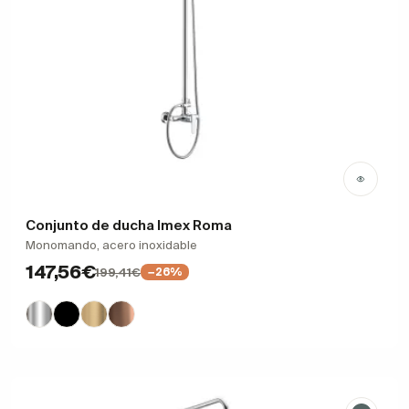
Conjunto de ducha Imex Roma
Monomando, acero inoxidable
147,56€
199,41€
−26%