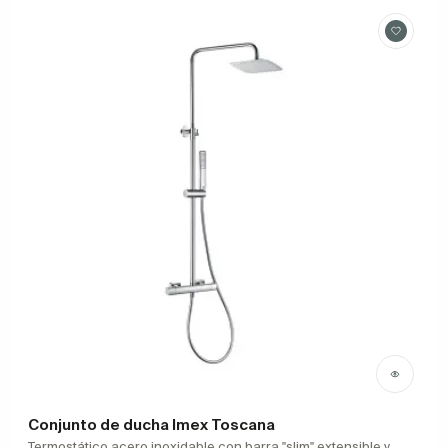
Conjunto de ducha Imex Toscana
Termostático acero inoxidable con barra "slim" extensible y