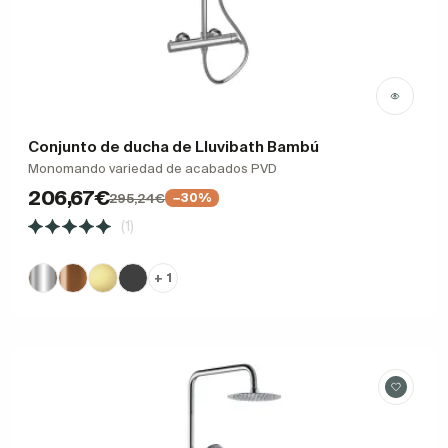
Conjunto de ducha de Lluvibath Bambú
Monomando variedad de acabados PVD
206,67€
295,24€
−30%
(1)
+ 1