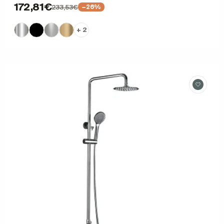
172,81€
233,53€
−26%
+ 2