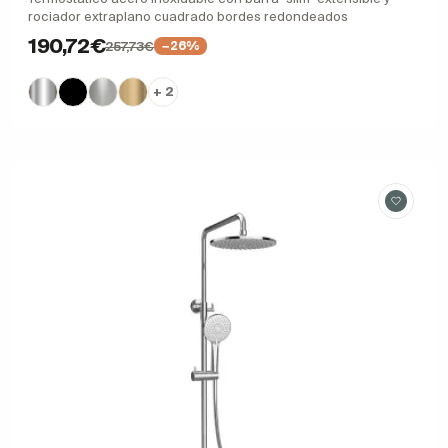
rociador extraplano cuadrado bordes redondeados
190,72€
257,73€
−26%
+ 2