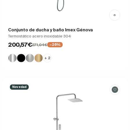
Conjunto de ducha y baño Imex Génova
Termostático acero inoxidable 304
200,57€
271,04€
−26%
+ 2
Novedad