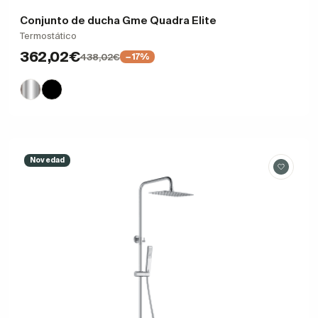
Conjunto de ducha Gme Quadra Elite
Termostático
362,02€
438,02€
−17%
Novedad