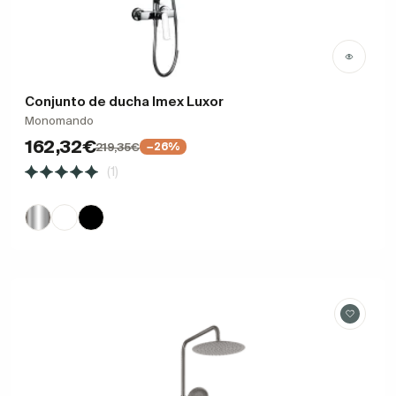
Conjunto de ducha Imex Luxor
Monomando
162,32€
219,35€
−26%
(1)