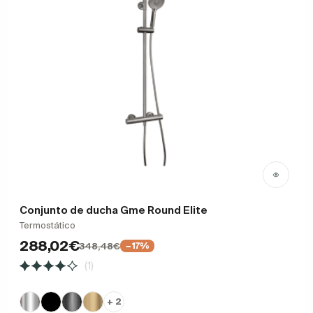
Conjunto de ducha Gme Round Elite
Termostático
288,02€
348,48€
−17%
(1)
+ 2