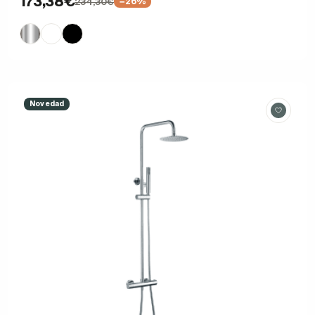
173,38€
234,30€
−26%
Novedad