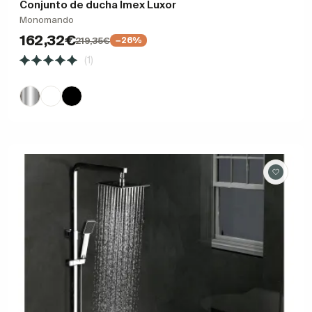
Conjunto de ducha Imex Luxor
Monomando
162,32€
219,35€
−26%
(1)