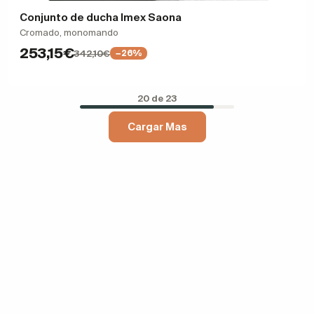
Conjunto de ducha Imex Saona
Cromado, monomando
253,15€
342,10€
−26%
20 de 23
Cargar Mas