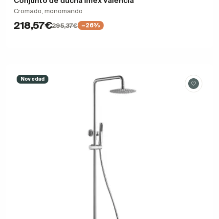
Conjunto de ducha Imex Valencia
Cromado, monomando
218,57€
295,37€
−26%
Novedad