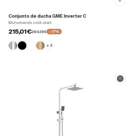
Conjunto de ducha GME Inverter C
Monomando cold-start
215,01€
260,15€
−17%
+ 3