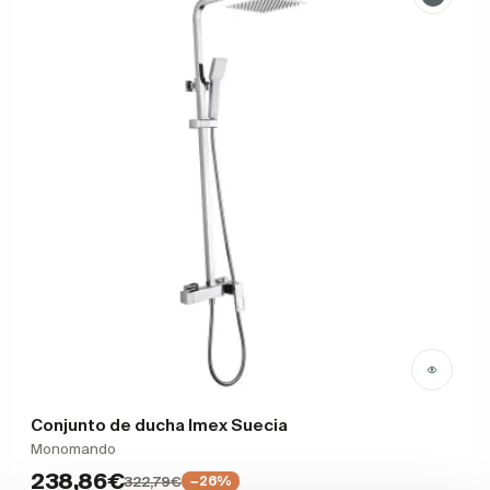
Conjunto de ducha Imex Suecia
Monomando
238,86€
322,79€
−26%