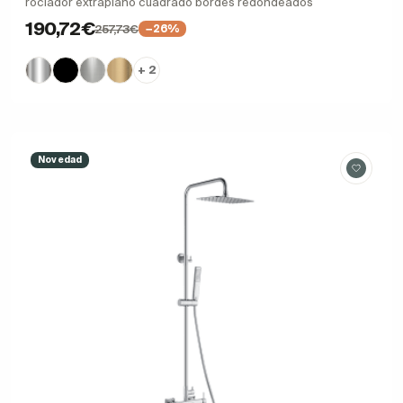
rociador extraplano cuadrado bordes redondeados
190,72€
257,73€
−26%
+ 2
Novedad