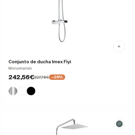
Conjunto de ducha Imex Fiyi
Monomando
242,56€
327,78€
−26%