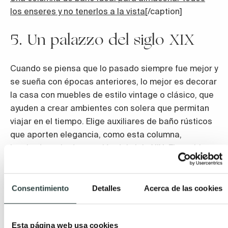
los enseres y no tenerlos a la vista
[/caption]
5. Un palazzo del siglo XIX
Cuando se piensa que lo pasado siempre fue mejor y
se sueña con épocas anteriores, lo mejor es decorar
la casa con muebles de estilo vintage o clásico, que
ayuden a crear ambientes con solera que permitan
viajar en el tiempo. Elige auxiliares de baño rústicos
que aporten elegancia, como esta columna,
inspirada en la decoración del siglo XIX. El mueble
Classical de Ávila Dos es realmente sublime. ¿Has
visto que líneas curvas más poderosas? Sin duda
será la protagonista del baño. La estancia parecerá
Consentimiento
Detalles
Acerca de las cookies
la de un palazzo veneciano. Además, este mueble de
baño auxiliar con patas es espacioso, con tres
Esta página web usa cookies
cajones y una puerta con tres baldas interiores para