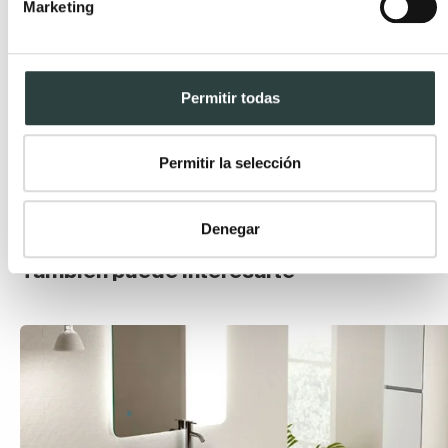
Marketing
Si aún no sabes
cómo elegir muebles de baño
Permitir todas
auxiliares
de forma efectiva o tienes dudas sobre el
tipo de piezas a elegir, déjate inspirar por nosotros y
sigue nuestros consejos. Para terminar, consulta
Permitir la selección
todas las
gamas de estilo rústico
de nuestra tienda.
Denegar
También puede interesarte