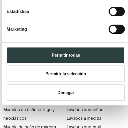
Publicada el 15 Enero, 2017 por TODOMUEBLES.
Estadística
Marketing
Permitir todas
Todo Muebles de baño
Permitir la selección
Muebles de baño
Lavabos
Muebles de baño Modernos
Lavabos modernos
Denegar
Muebles de baño rústicos y
Lavabos sobre encimera
natural
Lavabos baratos
Muebles de baño vintage y
Lavabos pequeños
neoclásicos
Lavabos a medida
Mueble de baño de madera
Lavabos pedestal