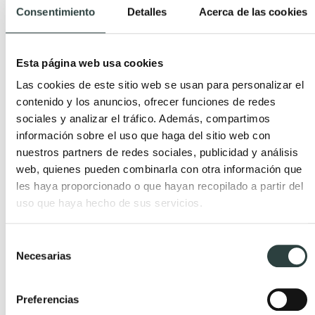
Consentimiento
Detalles
Acerca de las cookies
Shopping: Lo mejor de Royo Group
Publicada el 13 Diciembre, 2016 por TODOMUEBLES.
Esta página web usa cookies
Las cookies de este sitio web se usan para personalizar el
contenido y los anuncios, ofrecer funciones de redes
sociales y analizar el tráfico. Además, compartimos
información sobre el uso que haga del sitio web con
nuestros partners de redes sociales, publicidad y análisis
web, quienes pueden combinarla con otra información que
les haya proporcionado o que hayan recopilado a partir del
uso que haya hecho de sus servicios.
Selección
Necesarias
de
consentimiento
Preferencias
Shopping: Lo mejor de Viso Bath