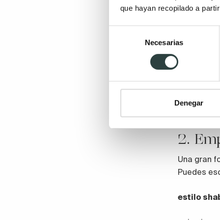
que hayan recopilado a parti
Selección
Necesarias
de
consentimiento
Denegar
2. Em
Una gran f
Puedes es
estilo sha