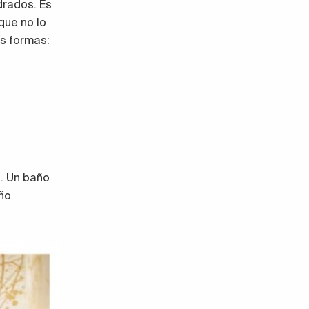
drados. Es
que no lo
s formas:
o. Un baño
ño