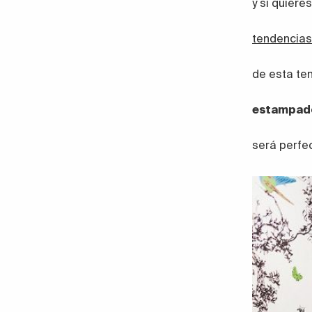
y si quiere
tendencias
de esta te
estampad
será perfe