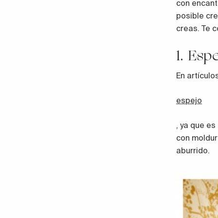
con encant
posible cre
creas. Te 
1. Esp
En artículo
espejo
, ya que es
con moldur
aburrido.