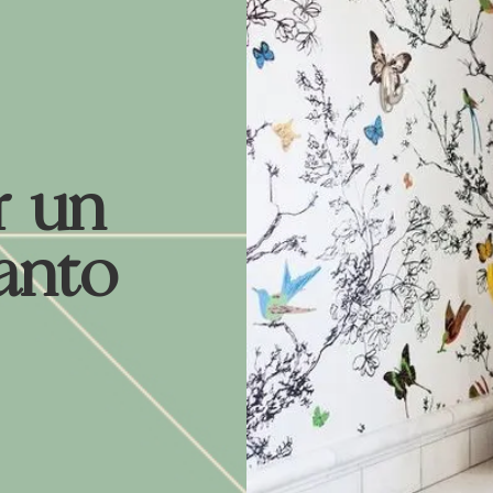
 un
anto