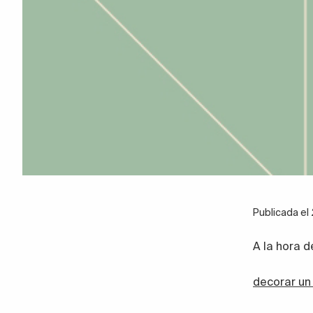
Publicada e
A la hora d
decorar un