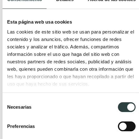
ajustables o módulos auxiliares que
complementen el almacenamiento.
Esta página web usa cookies
Instalación suspendida o con patas:
Los
Las cookies de este sitio web se usan para personalizar el
muebles suspendidos están en tendencia y
contenido y los anuncios, ofrecer funciones de redes
facilitan la limpieza, además de ofrecer una
sociales y analizar el tráfico. Además, compartimos
sensación visual más ligera.
información sobre el uso que haga del sitio web con
nuestros partners de redes sociales, publicidad y análisis
Tipo de lavabo:
Algunos lavabos ocupan más
web, quienes pueden combinarla con otra información que
espacio que otros, especialmente los dobles o los
les haya proporcionado o que hayan recopilado a partir del
de formas especiales.
uso que haya hecho de sus servicios.
Diseño y acabado:
Los tonos claros o madera
natural, por ejemplo, ayudan a ampliar visualmente
Selección
Necesarias
los espacios reducidos, mientras que los muebles
de
consentimiento
oscuros o brillantes son ideales para estilos
Preferencias
modernos y elegantes.
Disfruta de las mejores