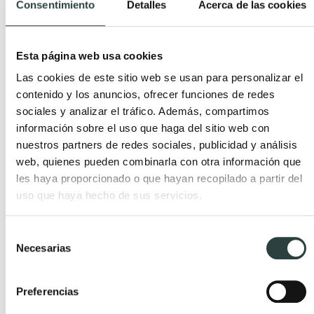
Consentimiento
Detalles
Acerca de las cookies
Mueble de baño de madera
Lavabos pedestal
Muebles de baño Salgar
Lavabos encastrados
Esta página web usa cookies
Muebles de baño fondo
Lavabos suspendidos
Las cookies de este sitio web se usan para personalizar el
reducido
Lavabos dobles
contenido y los anuncios, ofrecer funciones de redes
Muebles de baño
sociales y analizar el tráfico. Además, compartimos
suspendidos
información sobre el uso que haga del sitio web con
Muebles de baño
nuestros partners de redes sociales, publicidad y análisis
web, quienes pueden combinarla con otra información que
económicos
les haya proporcionado o que hayan recopilado a partir del
Auxiliares de baño
uso que haya hecho de sus servicios.
Selección
Espejos
Grifería
Necesarias
de
Espejos de aumento
Grifos de ducha
consentimiento
Espejos de baño con
Grifos de lavabo
Preferencias
bluetooth
Columnas de hidromasaje